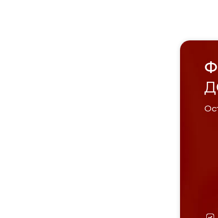
Ф
Д
Ост