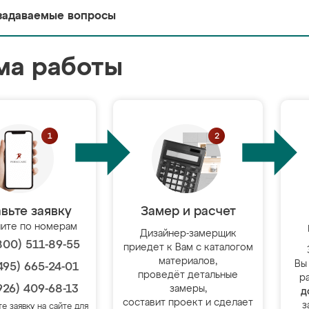
задаваемые вопросы
ма работы
вьте заявку
Замер и расчет
ите по номерам
Дизайнер-замерщик
800) 511-89-55
приедет к Вам с каталогом
материалов,
Вы
495) 665-24-01
проведёт детальные
р
926) 409-68-13
замеры,
д
составит проект и сделает
з
те заявку на сайте для