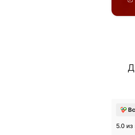
Д
Вс
5.0
из 