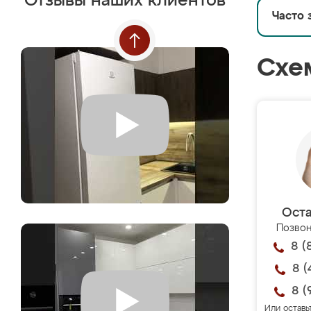
Отзывы наших клиентов
Часто 
Схе
Оста
Позвон
8 (
8 (
8 (
Или оставь