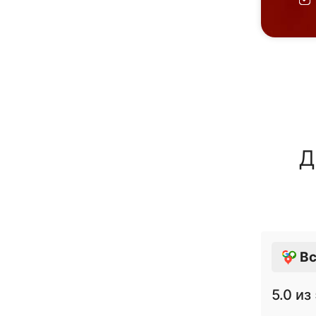
Д
Вс
5.0
из 