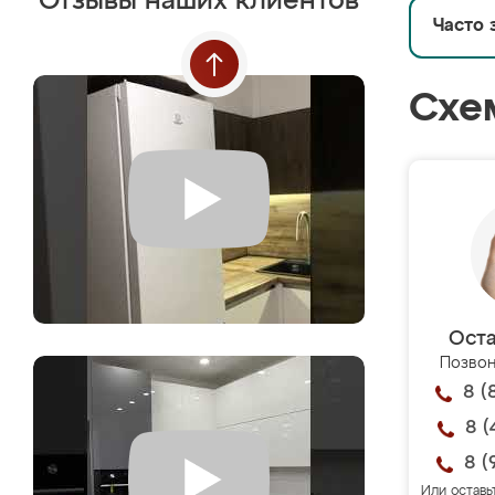
Отзывы наших клиентов
Часто 
Схе
Оста
Позвон
8 (
8 (
8 (
Или оставь