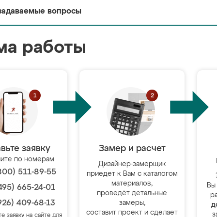
задаваемые вопросы
ма работы
вьте заявку
Замер и расчет
ите по номерам
Дизайнер-замерщик
800) 511-89-55
приедет к Вам с каталогом
материалов,
Вы
495) 665-24-01
проведёт детальные
р
926) 409-68-13
замеры,
д
составит проект и сделает
з
те заявку на сайте для