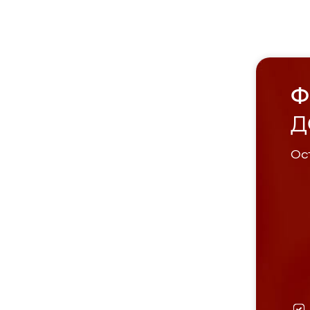
Ф
Д
Ост