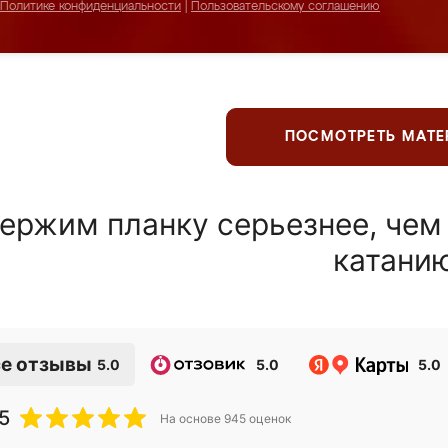
Политике конфиденциальности
|
Пользовательскому соглашению
ПОСМОТРЕТЬ МАТ
ержим планку серьезнее, чем
катани
е отзывы
5.0
5.0
5.0
5
На основе
945
оценок