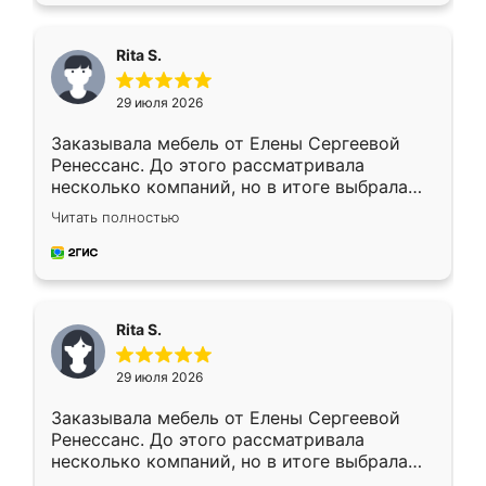
Rita S.
29 июля 2026
Заказывала мебель от Елены Сергеевой
Ренессанс. До этого рассматривала
несколько компаний, но в итоге выбрала
эту. Сначала обговорили условия, потом
Читать полностью
приехал замерщик, всё спокойно объяснил
и снял размеры. Изготовили в срок, с
доставкой тоже никаких проблем не
возникло. Сборку выполнили аккуратно,
мебель сразу встала на свое место без
Rita S.
каких-либо доработок. Качеством осталась
довольна, все выглядит так, как и ожидала.
29 июля 2026
Заказывала мебель от Елены Сергеевой
Ренессанс. До этого рассматривала
несколько компаний, но в итоге выбрала
эту. Сначала обговорили условия, потом