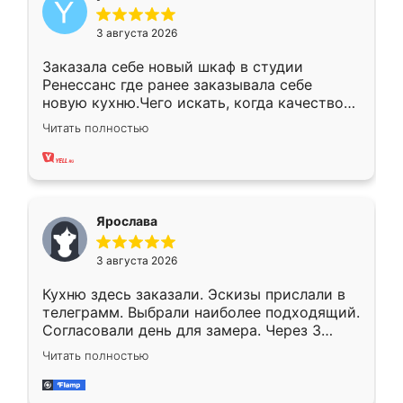
3 августа 2026
Заказала себе новый шкаф в студии
Ренессанс где ранее заказывала себе
новую кухню.Чего искать, когда качеством
вполне довольна. Служит кухня уже почти
Читать полностью
два года, нареканий нет.
Ярослава
3 августа 2026
Кухню здесь заказали. Эскизы прислали в
телеграмм. Выбрали наиболее подходящий.
Согласовали день для замера. Через 3
недели кухня была уже готова. Остались
Читать полностью
довольны работой. Спасибо Ренессанс
мебель за качественную работу!