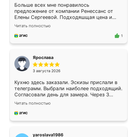
Больше всех мне понравилось
предложение от компании Ренессанс от
Елены Сергеевой. Подходяшщая цена и
короткие сроки изготовления. Приехавший
Читать полностью
для замера сотрудник Владислав
предложил по моему эскизу самый
1
подходящий вариант шкафа. Немного его
видоизменил, получилось даже лучше, чем
я хотела.
Ярослава
3 августа 2026
Кухню здесь заказали. Эскизы прислали в
телеграмм. Выбрали наиболее подходящий.
Согласовали день для замера. Через 3
недели кухня была уже готова. Остались
Читать полностью
довольны работой. Спасибо Ренессанс
мебель за качественную работу!
yaroslava1986