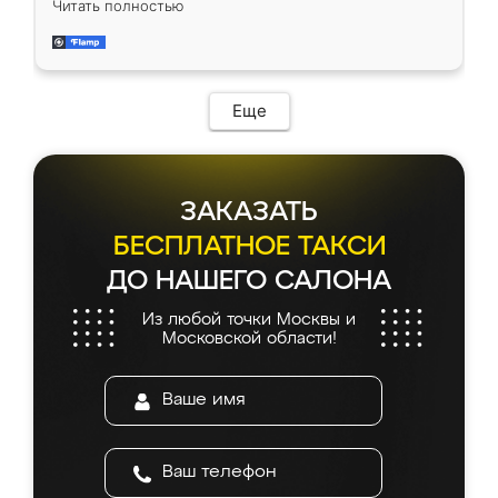
Читать полностью
приехал замерщик, всё спокойно объяснил
и снял размеры. Изготовили в срок, с
доставкой тоже никаких проблем не
возникло. Сборку выполнили аккуратно,
мебель сразу встала на свое место без
Еще
каких-либо доработок. Качеством осталась
довольна, все выглядит так, как и ожидала.
ЗАКАЗАТЬ
БЕСПЛАТНОЕ ТАКСИ
ДО НАШЕГО САЛОНА
Из любой точки Москвы и
Московской области!