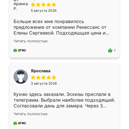
5 августа 2026
Больше всех мне понравилось
предложение от компании Ренессанс от
Елены Сергеевой. Подходяшщая цена и
короткие сроки изготовления. Приехавший
Читать полностью
для замера сотрудник Владислав
предложил по моему эскизу самый
1
подходящий вариант шкафа. Немного его
видоизменил, получилось даже лучше, чем
я хотела.
Ярослава
3 августа 2026
Кухню здесь заказали. Эскизы прислали в
телеграмм. Выбрали наиболее подходящий.
Согласовали день для замера. Через 3
недели кухня была уже готова. Остались
Читать полностью
довольны работой. Спасибо Ренессанс
мебель за качественную работу!