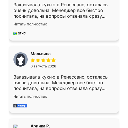
Заказывала кухню в Ренессанс, осталась
очень довольна. Менеджер всё быстро
посчитала, на вопросы отвечала сразу.
Замерщик приехал в субботу, подошёл к
Читать полностью
делу со всей ответственностью. Собрали
за день, ребята работали аккуратно, даже
пыли почти не было. Качество отличное,
ящики ходят плавно, ничего не скрипит.
Всё подошло как влитое.
Мальвина
6 августа 2026
Заказывала кухню в Ренессанс, осталась
очень довольна. Менеджер всё быстро
посчитала, на вопросы отвечала сразу.
Замерщик приехал в субботу, подошёл к
Читать полностью
делу со всей ответственностью. Собрали
за день, ребята работали аккуратно, даже
пыли почти не было. Качество отличное,
ящики ходят плавно, ничего не скрипит.
Всё подошло как влитое.
Аринка Р.