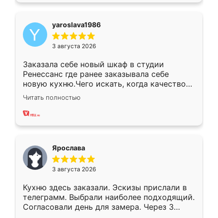
yaroslava1986
3 августа 2026
Заказала себе новый шкаф в студии
Ренессанс где ранее заказывала себе
новую кухню.Чего искать, когда качеством
вполне довольна. Служит кухня уже почти
Читать полностью
два года, нареканий нет.
Ярослава
3 августа 2026
Кухню здесь заказали. Эскизы прислали в
телеграмм. Выбрали наиболее подходящий.
Согласовали день для замера. Через 3
недели кухня была уже готова. Остались