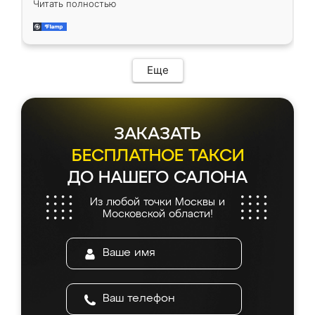
Читать полностью
приехал замерщик, всё спокойно объяснил
и снял размеры. Изготовили в срок, с
доставкой тоже никаких проблем не
возникло. Сборку выполнили аккуратно,
мебель сразу встала на свое место без
Еще
каких-либо доработок. Качеством осталась
довольна, все выглядит так, как и ожидала.
ЗАКАЗАТЬ
БЕСПЛАТНОЕ ТАКСИ
ДО НАШЕГО САЛОНА
Из любой точки Москвы и
Московской области!