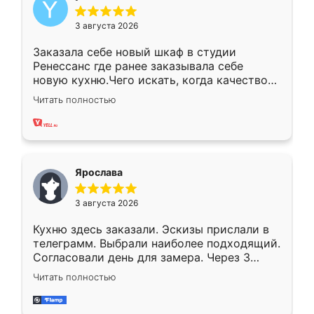
3 августа 2026
Заказала себе новый шкаф в студии
Ренессанс где ранее заказывала себе
новую кухню.Чего искать, когда качеством
вполне довольна. Служит кухня уже почти
Читать полностью
два года, нареканий нет.
Ярослава
3 августа 2026
Кухню здесь заказали. Эскизы прислали в
телеграмм. Выбрали наиболее подходящий.
Согласовали день для замера. Через 3
недели кухня была уже готова. Остались
Читать полностью
довольны работой. Спасибо Ренессанс
мебель за качественную работу!