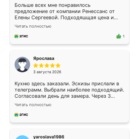
Больше всех мне понравилось
предложение от компании Ренессанс от
Елены Сергеевой. Подходяшщая цена и
короткие сроки изготовления. Приехавший
Читать полностью
для замера сотрудник Владислав
предложил по моему эскизу самый
1
подходящий вариант шкафа. Немного его
видоизменил, получилось даже лучше, чем
я хотела.
Ярослава
3 августа 2026
Кухню здесь заказали. Эскизы прислали в
телеграмм. Выбрали наиболее подходящий.
Согласовали день для замера. Через 3
недели кухня была уже готова. Остались
Читать полностью
довольны работой. Спасибо Ренессанс
мебель за качественную работу!
yaroslava1986