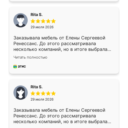
Rita S.
29 июля 2026
Заказывала мебель от Елены Сергеевой
Ренессанс. До этого рассматривала
несколько компаний, но в итоге выбрала
эту. Сначала обговорили условия, потом
Читать полностью
приехал замерщик, всё спокойно объяснил
и снял размеры. Изготовили в срок, с
доставкой тоже никаких проблем не
возникло. Сборку выполнили аккуратно,
мебель сразу встала на свое место без
Rita S.
каких-либо доработок. Качеством осталась
довольна, все выглядит так, как и ожидала.
29 июля 2026
Заказывала мебель от Елены Сергеевой
Ренессанс. До этого рассматривала
несколько компаний, но в итоге выбрала
эту. Сначала обговорили условия, потом