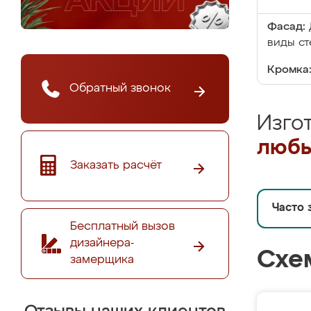
Фасад:
виды ст
Кромка
Обратный звонок
Изго
любы
Заказать расчёт
Часто 
Бесплатный вызов
дизайнера-
Схе
замерщика