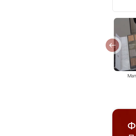
Мат
Ф