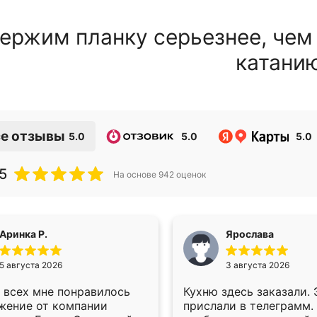
ержим планку серьезнее, чем
катани
е отзывы
5.0
5.0
5.0
5
На основе
942
оценок
Аринка Р.
Ярослава
5 августа 2026
3 августа 2026
 всех мне понравилось
Кухню здесь заказали.
жение от компании
прислали в телеграмм.