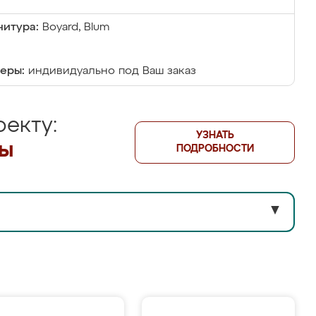
итура:
Boyard, Blum
еры:
индивидуально под Ваш заказ
екту:
УЗНАТЬ
лы
ПОДРОБНОСТИ
▼