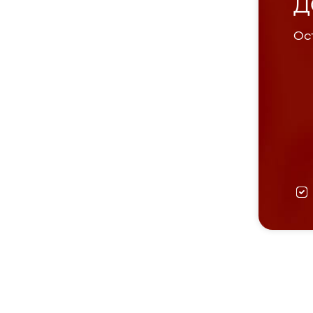
Д
Ост