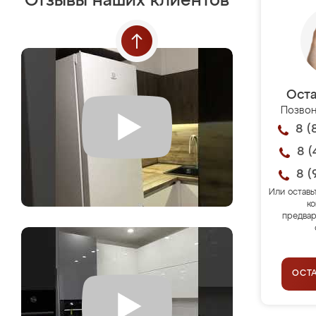
Отзывы наших клиентов
Оста
Позвон
8 (
8 (
8 (
Или оставь
ко
предвар
ОСТ