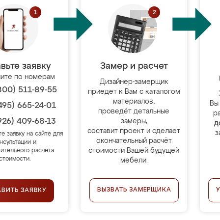
вьте заявку
Замер и расчет
ите по номерам
Дизайнер-замерщик
800) 511-89-55
приедет к Вам с каталогом
материалов,
Вы
495) 665-24-01
проведёт детальные
р
926) 409-68-13
замеры,
д
составит проект и сделает
з
те заявку на сайте для
окончательный расчёт
нсультации и
стоимости Вашей будущей
ительного расчёта
стоимости.
мебели.
ВЫЗВАТЬ ЗАМЕРЩИКА
АВИТЬ ЗАЯВКУ