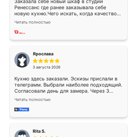
Заказала себе новый шкаф в студии
Ренессанс где ранее заказывала себе
новую кухню.Чего искать, когда качеством
вполне довольна. Служит кухня уже почти
Читать полностью
два года, нареканий нет.
Ярослава
3 августа 2026
Кухню здесь заказали. Эскизы прислали в
телеграмм. Выбрали наиболее подходящий.
Согласовали день для замера. Через 3
недели кухня была уже готова. Остались
Читать полностью
довольны работой. Спасибо Ренессанс
мебель за качественную работу!
Rita S.