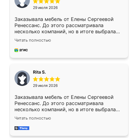
29 июля 2026
Заказывала мебель от Елены Сергеевой
Ренессанс. До этого рассматривала
несколько компаний, но в итоге выбрала
эту. Сначала обговорили условия, потом
Читать полностью
приехал замерщик, всё спокойно объяснил
и снял размеры. Изготовили в срок, с
доставкой тоже никаких проблем не
возникло. Сборку выполнили аккуратно,
мебель сразу встала на свое место без
Rita S.
каких-либо доработок. Качеством осталась
довольна, все выглядит так, как и ожидала.
29 июля 2026
Заказывала мебель от Елены Сергеевой
Ренессанс. До этого рассматривала
несколько компаний, но в итоге выбрала
эту. Сначала обговорили условия, потом
Читать полностью
приехал замерщик, всё спокойно объяснил
и снял размеры. Изготовили в срок, с
доставкой тоже никаких проблем не