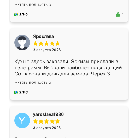
короткие сроки изготовления. Приехавший
Читать полностью
для замера сотрудник Владислав
предложил по моему эскизу самый
1
подходящий вариант шкафа. Немного его
видоизменил, получилось даже лучше, чем
я хотела.
Ярослава
3 августа 2026
Кухню здесь заказали. Эскизы прислали в
телеграмм. Выбрали наиболее подходящий.
Согласовали день для замера. Через 3
недели кухня была уже готова. Остались
Читать полностью
довольны работой. Спасибо Ренессанс
мебель за качественную работу!
yaroslava1986
3 августа 2026