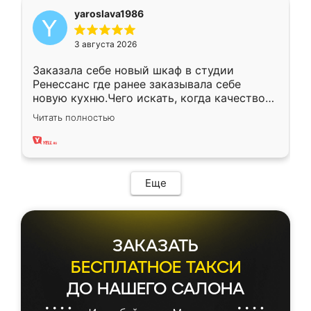
yaroslava1986
3 августа 2026
Заказала себе новый шкаф в студии
Ренессанс где ранее заказывала себе
новую кухню.Чего искать, когда качеством
вполне довольна. Служит кухня уже почти
Читать полностью
два года, нареканий нет.
Еще
ЗАКАЗАТЬ
БЕСПЛАТНОЕ ТАКСИ
ДО НАШЕГО САЛОНА