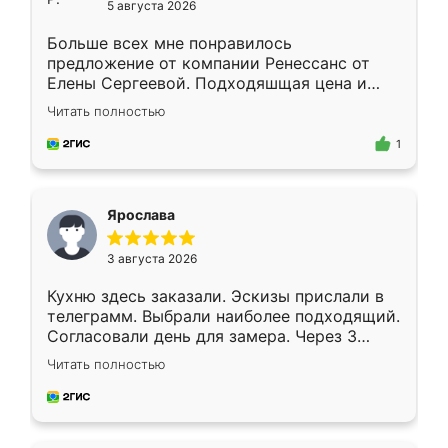
5 августа 2026
Больше всех мне понравилось
предложение от компании Ренессанс от
Елены Сергеевой. Подходяшщая цена и
короткие сроки изготовления. Приехавший
Читать полностью
для замера сотрудник Владислав
предложил по моему эскизу самый
1
подходящий вариант шкафа. Немного его
видоизменил, получилось даже лучше, чем
я хотела.
Ярослава
3 августа 2026
Кухню здесь заказали. Эскизы прислали в
телеграмм. Выбрали наиболее подходящий.
Согласовали день для замера. Через 3
недели кухня была уже готова. Остались
Читать полностью
довольны работой. Спасибо Ренессанс
мебель за качественную работу!