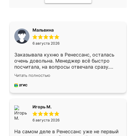
Мальвина
6 августа 2026
Заказывала кухню в Ренессанс, осталась
очень довольна. Менеджер всё быстро
посчитала, на вопросы отвечала сразу.
Замерщик приехал в субботу, подошёл к
Читать полностью
делу со всей ответственностью. Собрали
за день, ребята работали аккуратно, даже
пыли почти не было. Качество отличное,
ящики ходят плавно, ничего не скрипит.
Всё подошло как влитое.
Игорь М.
6 августа 2026
На самом деле в Ренессанс уже не первый