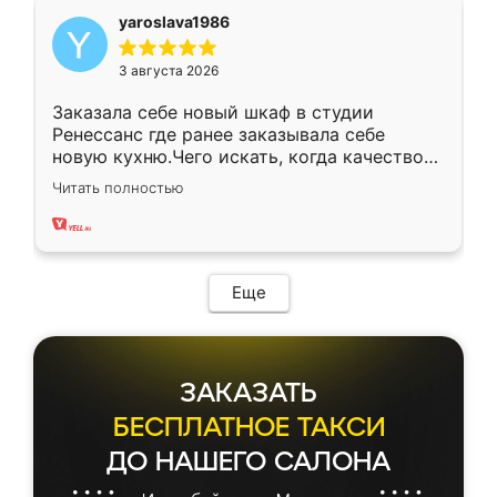
yaroslava1986
3 августа 2026
Заказала себе новый шкаф в студии
Ренессанс где ранее заказывала себе
новую кухню.Чего искать, когда качеством
вполне довольна. Служит кухня уже почти
Читать полностью
два года, нареканий нет.
Еще
ЗАКАЗАТЬ
БЕСПЛАТНОЕ ТАКСИ
ДО НАШЕГО САЛОНА