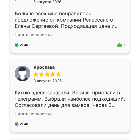
5 августа 2026
Больше всех мне понравилось
предложение от компании Ренессанс от
Елены Сергеевой. Подходяшщая цена и
короткие сроки изготовления. Приехавший
Читать полностью
для замера сотрудник Владислав
предложил по моему эскизу самый
1
подходящий вариант шкафа. Немного его
видоизменил, получилось даже лучше, чем
я хотела.
Ярослава
3 августа 2026
Кухню здесь заказали. Эскизы прислали в
телеграмм. Выбрали наиболее подходящий.
Согласовали день для замера. Через 3
недели кухня была уже готова. Остались
Читать полностью
довольны работой. Спасибо Ренессанс
мебель за качественную работу!