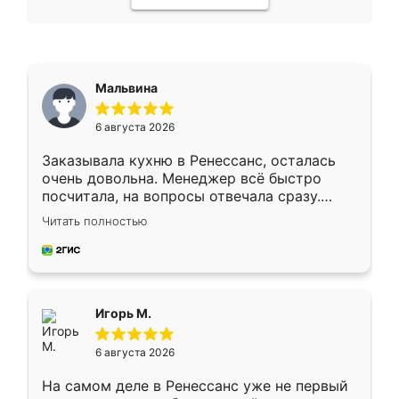
Мальвина
6 августа 2026
Заказывала кухню в Ренессанс, осталась
очень довольна. Менеджер всё быстро
посчитала, на вопросы отвечала сразу.
Замерщик приехал в субботу, подошёл к
Читать полностью
делу со всей ответственностью. Собрали
за день, ребята работали аккуратно, даже
пыли почти не было. Качество отличное,
ящики ходят плавно, ничего не скрипит.
Всё подошло как влитое.
Игорь М.
6 августа 2026
На самом деле в Ренессанс уже не первый