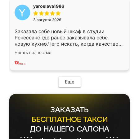
yaroslava1986
3 августа 2026
Заказала себе новый шкаф в студии
Ренессанс где ранее заказывала себе
новую кухню.Чего искать, когда качеством
вполне довольна. Служит кухня уже почти
Читать полностью
два года, нареканий нет.
Еще
ЗАКАЗАТЬ
БЕСПЛАТНОЕ ТАКСИ
ДО НАШЕГО САЛОНА