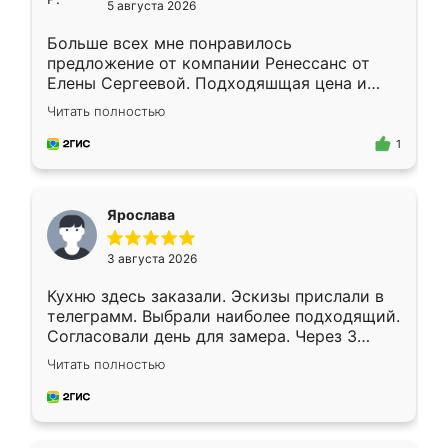
5 августа 2026
Больше всех мне понравилось
предложение от компании Ренессанс от
Елены Сергеевой. Подходяшщая цена и
короткие сроки изготовления. Приехавший
Читать полностью
для замера сотрудник Владислав
предложил по моему эскизу самый
1
подходящий вариант шкафа. Немного его
видоизменил, получилось даже лучше, чем
я хотела.
Ярослава
3 августа 2026
Кухню здесь заказали. Эскизы прислали в
телеграмм. Выбрали наиболее подходящий.
Согласовали день для замера. Через 3
недели кухня была уже готова. Остались
Читать полностью
довольны работой. Спасибо Ренессанс
мебель за качественную работу!