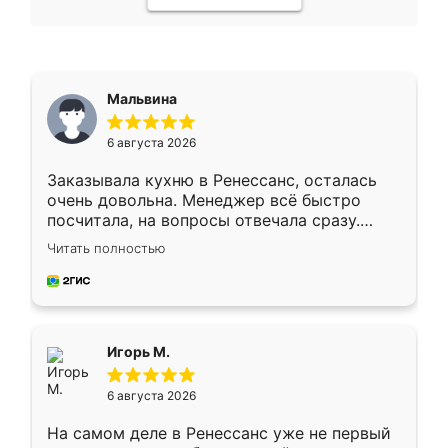
Мальвина
6 августа 2026
Заказывала кухню в Ренессанс, осталась
очень довольна. Менеджер всё быстро
посчитала, на вопросы отвечала сразу.
Замерщик приехал в субботу, подошёл к
Читать полностью
делу со всей ответственностью. Собрали
за день, ребята работали аккуратно, даже
пыли почти не было. Качество отличное,
ящики ходят плавно, ничего не скрипит.
Всё подошло как влитое.
Игорь М.
6 августа 2026
На самом деле в Ренессанс уже не первый