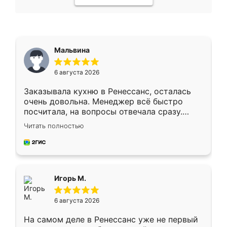
Мальвина
6 августа 2026
Заказывала кухню в Ренессанс, осталась
очень довольна. Менеджер всё быстро
посчитала, на вопросы отвечала сразу.
Замерщик приехал в субботу, подошёл к
Читать полностью
делу со всей ответственностью. Собрали
за день, ребята работали аккуратно, даже
пыли почти не было. Качество отличное,
ящики ходят плавно, ничего не скрипит.
Всё подошло как влитое.
Игорь М.
6 августа 2026
На самом деле в Ренессанс уже не первый