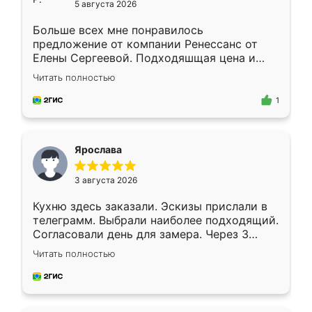
5 августа 2026
Больше всех мне понравилось
предложение от компании Ренессанс от
Елены Сергеевой. Подходяшщая цена и
короткие сроки изготовления. Приехавший
Читать полностью
для замера сотрудник Владислав
предложил по моему эскизу самый
1
подходящий вариант шкафа. Немного его
видоизменил, получилось даже лучше, чем
я хотела.
Ярослава
3 августа 2026
Кухню здесь заказали. Эскизы прислали в
телеграмм. Выбрали наиболее подходящий.
Согласовали день для замера. Через 3
недели кухня была уже готова. Остались
Читать полностью
довольны работой. Спасибо Ренессанс
мебель за качественную работу!