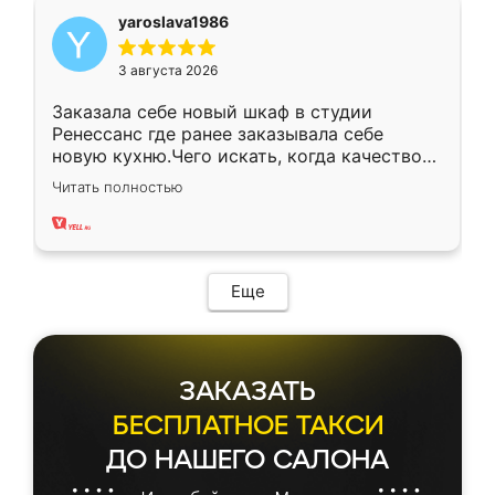
yaroslava1986
3 августа 2026
Заказала себе новый шкаф в студии
Ренессанс где ранее заказывала себе
новую кухню.Чего искать, когда качеством
вполне довольна. Служит кухня уже почти
Читать полностью
два года, нареканий нет.
Еще
ЗАКАЗАТЬ
БЕСПЛАТНОЕ ТАКСИ
ДО НАШЕГО САЛОНА