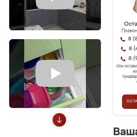
Оста
Позвон
8 (
8 (
8 (
Или оставь
ко
предвар
ОСТ
Ваша