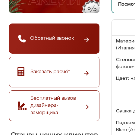
Посмот
Обратный звонок
Матери
(Италия
Стенова
фотопе
Заказать расчёт
Цвет:
н
Бесплатный вызов
дизайнера-
Сушка д
замерщика
Подъем
Blum (А