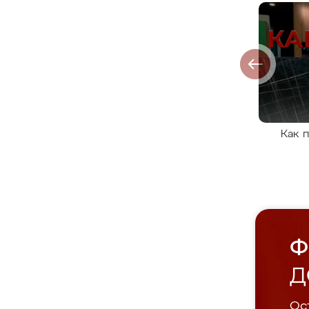
Как 
Ф
Д
Ост