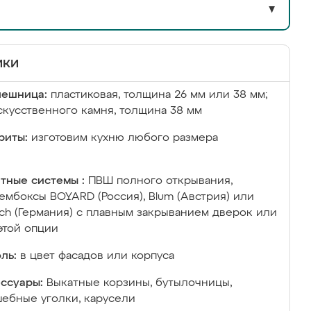
▼
ики
лешница:
пластиковая, толщина 26 мм или 38 мм;
скусственного камня, толщина 38 мм
риты:
изготовим кухню любого размера
тные системы :
ПВШ полного открывания,
ембоксы BOYARD (Россия), Blum (Австрия) или
ich (Германия) с плавным закрыванием дверок или
этой опции
ль:
в цвет фасадов или корпуса
ссуары:
Выкатные корзины, бутылочницы,
ебные уголки, карусели