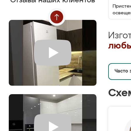
Отзывы наших клиентов
Пристен
освеще
Изго
любы
Часто 
Схе