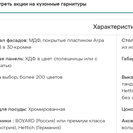
реть акции на кухонные гарнитуры
Характерист
ал фасадов:
МДФ, покрытые пластиком Arpa
Сто
) в 3D-кромке
из и
я панель:
ХДФ в цвет столешницы или с
Габа
чатью
а выбор, более 200 цветов
Выка
танд
Hett
без 
ля посуды:
Хромированная
Цоко
ники :
BOYARD (Россия) или премиум класса
Аксе
встрия), Hettich (Германия)
волш