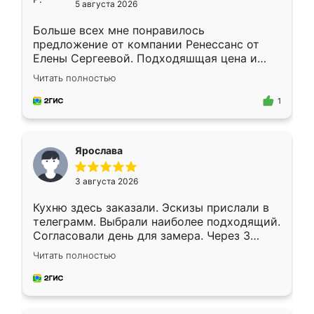
5 августа 2026
Больше всех мне понравилось
предложение от компании Ренессанс от
Елены Сергеевой. Подходяшщая цена и
короткие сроки изготовления. Приехавший
Читать полностью
для замера сотрудник Владислав
предложил по моему эскизу самый
1
подходящий вариант шкафа. Немного его
видоизменил, получилось даже лучше, чем
я хотела.
Ярослава
3 августа 2026
Кухню здесь заказали. Эскизы прислали в
телеграмм. Выбрали наиболее подходящий.
Согласовали день для замера. Через 3
недели кухня была уже готова. Остались
Читать полностью
довольны работой. Спасибо Ренессанс
мебель за качественную работу!