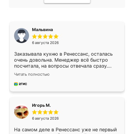
Мальвина
6 августа 2026
Заказывала кухню в Ренессанс, осталась
очень довольна. Менеджер всё быстро
посчитала, на вопросы отвечала сразу.
Замерщик приехал в субботу, подошёл к
Читать полностью
делу со всей ответственностью. Собрали
за день, ребята работали аккуратно, даже
пыли почти не было. Качество отличное,
ящики ходят плавно, ничего не скрипит.
Всё подошло как влитое.
Игорь М.
6 августа 2026
На самом деле в Ренессанс уже не первый