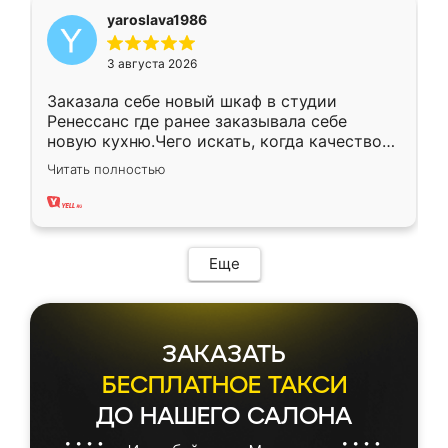
yaroslava1986
3 августа 2026
Заказала себе новый шкаф в студии
Ренессанс где ранее заказывала себе
новую кухню.Чего искать, когда качеством
вполне довольна. Служит кухня уже почти
Читать полностью
два года, нареканий нет.
Еще
ЗАКАЗАТЬ
БЕСПЛАТНОЕ ТАКСИ
ДО НАШЕГО САЛОНА