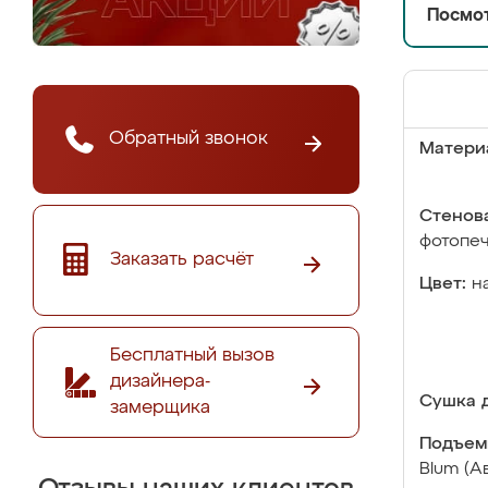
Посмот
Обратный звонок
Матери
Стенова
фотопе
Заказать расчёт
Цвет:
н
Бесплатный вызов
дизайнера-
Сушка д
замерщика
Подъем
Blum (А