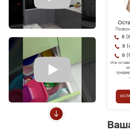
Оста
Позвон
8 (
8 (
8 (
Или оставь
ко
предвар
ОСТ
Ваша