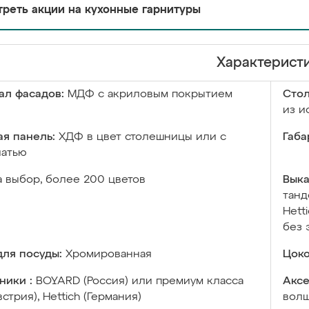
реть акции на кухонные гарнитуры
Характерист
ал фасадов:
МДФ с акриловым покрытием
Сто
из и
я панель:
ХДФ в цвет столешницы или с
Габа
чатью
а выбор, более 200 цветов
Выка
танд
Hett
без 
ля посуды:
Хромированная
Цоко
ники :
BOYARD (Россия) или премиум класса
Аксе
встрия), Hettich (Германия)
волш