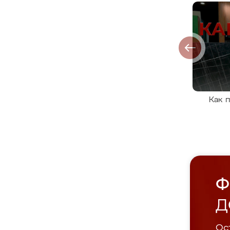
Как 
Ф
Д
Ост