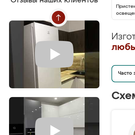
Отзывы наших клиентов
Пристен
освеще
Изго
любы
Часто 
Схе