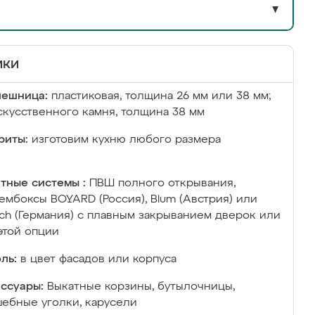
▼
ики
лешница:
пластиковая, толщина 26 мм или 38 мм;
скусственного камня, толщина 38 мм
риты:
изготовим кухню любого размера
тные системы :
ПВШ полного открывания,
ембоксы BOYARD (Россия), Blum (Австрия) или
ich (Германия) с плавным закрыванием дверок или
этой опции
ль:
в цвет фасадов или корпуса
ссуары:
Выкатные корзины, бутылочницы,
ебные уголки, карусели