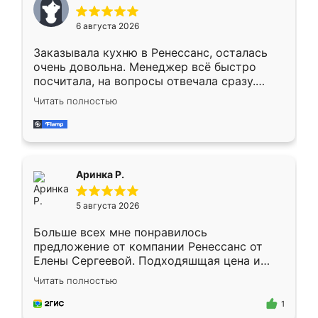
меньше, здесь же он более разнообразный.
Мне нравится ,если что-то потребуется из
6 августа 2026
мебели буду заказывать только здесь.
Заказывала кухню в Ренессанс, осталась
очень довольна. Менеджер всё быстро
посчитала, на вопросы отвечала сразу.
Замерщик приехал в субботу, подошёл к
Читать полностью
делу со всей ответственностью. Собрали
за день, ребята работали аккуратно, даже
пыли почти не было. Качество отличное,
ящики ходят плавно, ничего не скрипит.
Всё подошло как влитое.
Аринка Р.
5 августа 2026
Больше всех мне понравилось
предложение от компании Ренессанс от
Елены Сергеевой. Подходяшщая цена и
короткие сроки изготовления. Приехавший
Читать полностью
для замера сотрудник Владислав
предложил по моему эскизу самый
1
подходящий вариант шкафа. Немного его