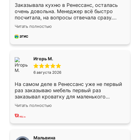
Заказывала кухню в Ренессанс, осталась
очень довольна. Менеджер всё быстро
посчитала, на вопросы отвечала сразу.
Замерщик приехал в субботу, подошёл к
Читать полностью
делу со всей ответственностью. Собрали
за день, ребята работали аккуратно, даже
пыли почти не было. Качество отличное,
ящики ходят плавно, ничего не скрипит.
Всё подошло как влитое.
Игорь М.
6 августа 2026
На самом деле в Ренессанс уже не первый
раз заказываю мебель первый раз
заказывал кроватку для маленького
ребёнка при его рождении ,во второй раз
Читать полностью
заказал шкаф-купе. По качеству очень
хорошее сборка достаточно быстрая,
также адекватные цены. До этого
сравнивал с разными конкурентами в этом
сегменте ,выбор у конкурентов куда
Мальвина