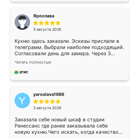
видоизменил, получилось даже лучше, чем
я хотела.
Ярослава
3 августа 2026
Кухню здесь заказали. Эскизы прислали в
телеграмм. Выбрали наиболее подходящий.
Согласовали день для замера. Через 3
недели кухня была уже готова. Остались
Читать полностью
довольны работой. Спасибо Ренессанс
мебель за качественную работу!
yaroslava1986
3 августа 2026
Заказала себе новый шкаф в студии
Ренессанс где ранее заказывала себе
новую кухню.Чего искать, когда качеством
вполне довольна. Служит кухня уже почти