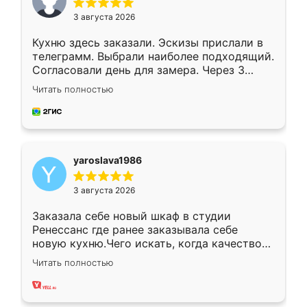
3 августа 2026
Кухню здесь заказали. Эскизы прислали в
телеграмм. Выбрали наиболее подходящий.
Согласовали день для замера. Через 3
недели кухня была уже готова. Остались
Читать полностью
довольны работой. Спасибо Ренессанс
мебель за качественную работу!
yaroslava1986
3 августа 2026
Заказала себе новый шкаф в студии
Ренессанс где ранее заказывала себе
новую кухню.Чего искать, когда качеством
вполне довольна. Служит кухня уже почти
Читать полностью
два года, нареканий нет.