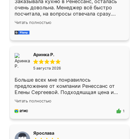
Заказывала кухню в Ренессанс, осталась
очень довольна. Менеджер всё быстро
посчитала, на вопросы отвечала сразу.
Замерщик приехал в субботу, подошёл к
Читать полностью
делу со всей ответственностью. Собрали
за день, ребята работали аккуратно, даже
пыли почти не было. Качество отличное,
ящики ходят плавно, ничего не скрипит.
Всё подошло как влитое.
Аринка Р.
5 августа 2026
Больше всех мне понравилось
предложение от компании Ренессанс от
Елены Сергеевой. Подходяшщая цена и
короткие сроки изготовления. Приехавший
Читать полностью
для замера сотрудник Владислав
предложил по моему эскизу самый
1
подходящий вариант шкафа. Немного его
видоизменил, получилось даже лучше, чем
я хотела.
Ярослава