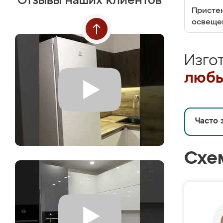
Отзывы наших клиентов
Пристен
освеще
Изго
любы
Часто 
Схе