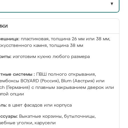
▼
ики
лешница:
пластиковая, толщина 26 мм или 38 мм;
скусственного камня, толщина 38 мм
риты:
изготовим кухню любого размера
тные системы :
ПВШ полного открывания,
ембоксы BOYARD (Россия), Blum (Австрия) или
ich (Германия) с плавным закрыванием дверок или
этой опции
ль:
в цвет фасадов или корпуса
ссуары:
Выкатные корзины, бутылочницы,
ебные уголки, карусели