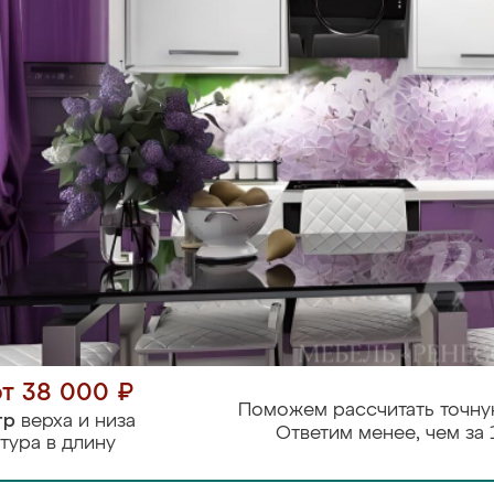
от 38 000 ₽
Поможем рассчитать точну
тр
верха и низа
Ответим менее, чем за 
тура в длину