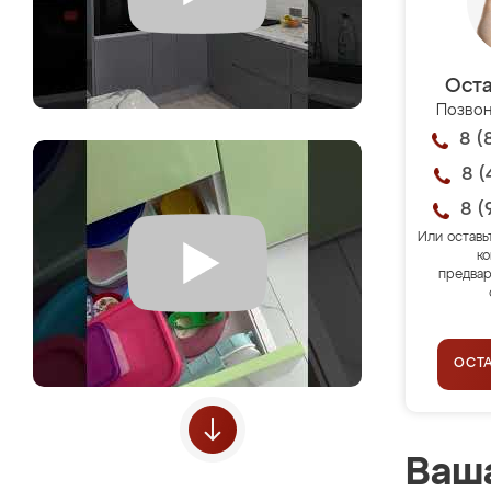
Оста
Позвон
8 (
8 (
8 (
Или оставь
ко
предвар
ОСТ
Ваша