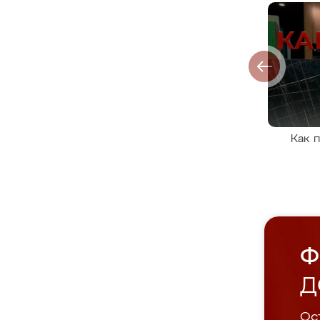
Как 
Ф
Д
Ост