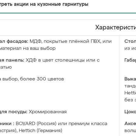
реть акции на кухонные гарнитуры
Характерист
ал фасадов:
МДФ, покрытые плёнкой ПВХ, или
Сто
материал на ваш выбор
из и
я панель:
ХДФ в цвет столешницы или с
Габа
чатью
а выбор, более 300 цветов
Выка
танд
Hett
без 
ля посуды:
Хромированная
Цоко
ники :
BOYARD (Россия) или премиум класса
Аксе
встрия), Hettich (Германия)
волш