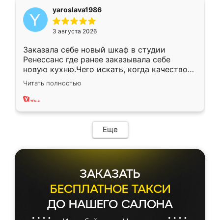
yaroslava1986
3 августа 2026
Заказала себе новый шкаф в студии
Ренессанс где ранее заказывала себе
новую кухню.Чего искать, когда качеством
вполне довольна. Служит кухня уже почти
Читать полностью
два года, нареканий нет.
Еще
ЗАКАЗАТЬ
БЕСПЛАТНОЕ ТАКСИ
ДО НАШЕГО САЛОНА