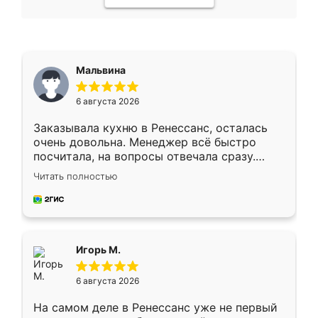
Мальвина
6 августа 2026
Заказывала кухню в Ренессанс, осталась
очень довольна. Менеджер всё быстро
посчитала, на вопросы отвечала сразу.
Замерщик приехал в субботу, подошёл к
Читать полностью
делу со всей ответственностью. Собрали
за день, ребята работали аккуратно, даже
пыли почти не было. Качество отличное,
ящики ходят плавно, ничего не скрипит.
Всё подошло как влитое.
Игорь М.
6 августа 2026
На самом деле в Ренессанс уже не первый