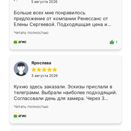
5 августа 2026
Больше всех мне понравилось
предложение от компании Ренессанс от
Елены Сергеевой. Подходяшщая цена и
короткие сроки изготовления. Приехавший
Читать полностью
для замера сотрудник Владислав
предложил по моему эскизу самый
1
подходящий вариант шкафа. Немного его
видоизменил, получилось даже лучше, чем
я хотела.
Ярослава
3 августа 2026
Кухню здесь заказали. Эскизы прислали в
телеграмм. Выбрали наиболее подходящий.
Согласовали день для замера. Через 3
недели кухня была уже готова. Остались
Читать полностью
довольны работой. Спасибо Ренессанс
мебель за качественную работу!