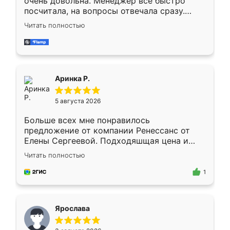
очень довольна. Менеджер всё быстро
посчитала, на вопросы отвечала сразу.
Замерщик приехал в субботу, подошёл к
Читать полностью
делу со всей ответственностью. Собрали
за день, ребята работали аккуратно, даже
пыли почти не было. Качество отличное,
ящики ходят плавно, ничего не скрипит.
Всё подошло как влитое.
Аринка Р.
5 августа 2026
Больше всех мне понравилось
предложение от компании Ренессанс от
Елены Сергеевой. Подходяшщая цена и
короткие сроки изготовления. Приехавший
Читать полностью
для замера сотрудник Владислав
предложил по моему эскизу самый
1
подходящий вариант шкафа. Немного его
видоизменил, получилось даже лучше, чем
я хотела.
Ярослава