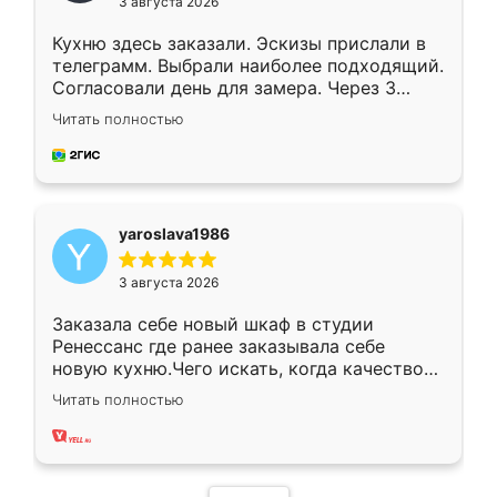
3 августа 2026
Кухню здесь заказали. Эскизы прислали в
телеграмм. Выбрали наиболее подходящий.
Согласовали день для замера. Через 3
недели кухня была уже готова. Остались
Читать полностью
довольны работой. Спасибо Ренессанс
мебель за качественную работу!
yaroslava1986
3 августа 2026
Заказала себе новый шкаф в студии
Ренессанс где ранее заказывала себе
новую кухню.Чего искать, когда качеством
вполне довольна. Служит кухня уже почти
Читать полностью
два года, нареканий нет.