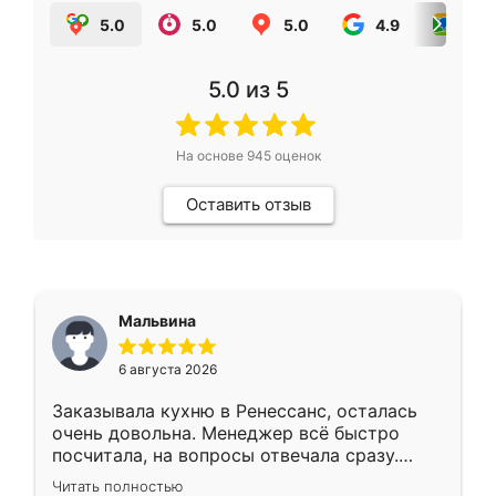
5.0
5.0
5.0
4.9
5.0
5.0
из 5
На основе
945
оценок
Оставить отзыв
Мальвина
6 августа 2026
Заказывала кухню в Ренессанс, осталась
очень довольна. Менеджер всё быстро
посчитала, на вопросы отвечала сразу.
Замерщик приехал в субботу, подошёл к
Читать полностью