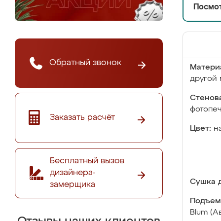
Посмот
Обратный звонок
Матери
другой 
Стенова
фотопе
Заказать расчёт
Цвет:
н
Бесплатный вызов
дизайнера-
Сушка д
замерщика
Подъем
Blum (А