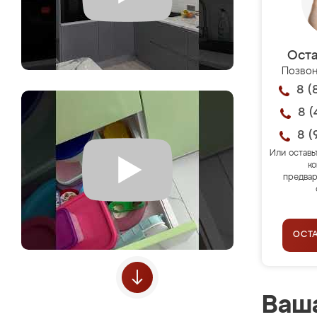
Оста
Позвон
8 (
8 (
8 (
Или оставь
ко
предвар
ОСТ
Ваша