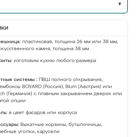
▼
ики
лешница:
пластиковая, толщина 26 мм или 38 мм;
скусственного камня, толщина 38 мм
риты:
изготовим кухню любого размера
тные системы :
ПВШ полного открывания,
ембоксы BOYARD (Россия), Blum (Австрия) или
ich (Германия) с плавным закрыванием дверок или
этой опции
ль:
в цвет фасадов или корпуса
ссуары:
Выкатные корзины, бутылочницы,
ебные уголки, карусели