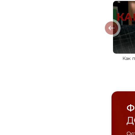
Как 
Ф
Д
Ост