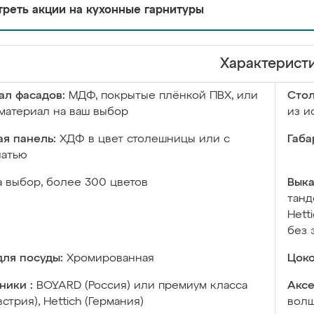
реть акции на кухонные гарнитуры
Характерист
ал фасадов:
МДФ, покрытые плёнкой ПВХ, или
Сто
материал на ваш выбор
из и
я панель:
ХДФ в цвет столешницы или с
Габа
чатью
а выбор, более 300 цветов
Выка
танд
Hett
без 
ля посуды:
Хромированная
Цоко
ники :
BOYARD (Россия) или премиум класса
Аксе
встрия), Hettich (Германия)
волш