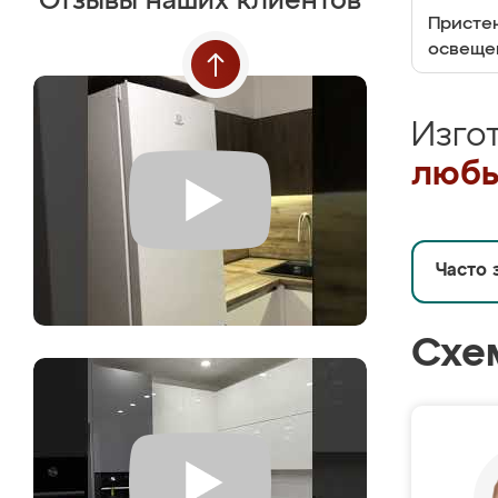
Отзывы наших клиентов
Пристен
освеще
Изго
любы
Часто 
Схе