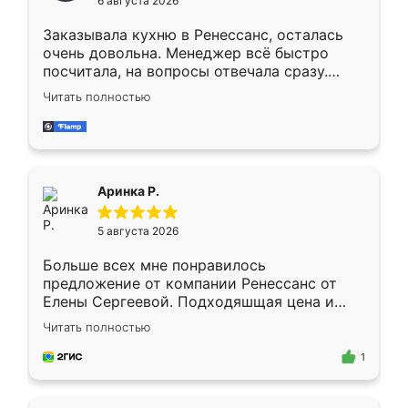
6 августа 2026
мебели буду заказывать только здесь.
Заказывала кухню в Ренессанс, осталась
очень довольна. Менеджер всё быстро
посчитала, на вопросы отвечала сразу.
Замерщик приехал в субботу, подошёл к
Читать полностью
делу со всей ответственностью. Собрали
за день, ребята работали аккуратно, даже
пыли почти не было. Качество отличное,
ящики ходят плавно, ничего не скрипит.
Всё подошло как влитое.
Аринка Р.
5 августа 2026
Больше всех мне понравилось
предложение от компании Ренессанс от
Елены Сергеевой. Подходяшщая цена и
короткие сроки изготовления. Приехавший
Читать полностью
для замера сотрудник Владислав
предложил по моему эскизу самый
1
подходящий вариант шкафа. Немного его
видоизменил, получилось даже лучше, чем