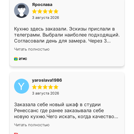
я хотела.
Ярослава
3 августа 2026
Кухню здесь заказали. Эскизы прислали в
телеграмм. Выбрали наиболее подходящий.
Согласовали день для замера. Через 3
недели кухня была уже готова. Остались
Читать полностью
довольны работой. Спасибо Ренессанс
мебель за качественную работу!
yaroslava1986
3 августа 2026
Заказала себе новый шкаф в студии
Ренессанс где ранее заказывала себе
новую кухню.Чего искать, когда качеством
вполне довольна. Служит кухня уже почти
Читать полностью
два года, нареканий нет.