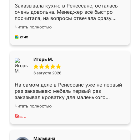
Заказывала кухню в Ренессанс, осталась
очень довольна. Менеджер всё быстро
посчитала, на вопросы отвечала сразу.
Замерщик приехал в субботу, подошёл к
Читать полностью
делу со всей ответственностью. Собрали
за день, ребята работали аккуратно, даже
пыли почти не было. Качество отличное,
ящики ходят плавно, ничего не скрипит.
Всё подошло как влитое.
Игорь М.
6 августа 2026
На самом деле в Ренессанс уже не первый
раз заказываю мебель первый раз
заказывал кроватку для маленького
ребёнка при его рождении ,во второй раз
Читать полностью
заказал шкаф-купе. По качеству очень
хорошее сборка достаточно быстрая,
также адекватные цены. До этого
сравнивал с разными конкурентами в этом
сегменте ,выбор у конкурентов куда
Мальвина