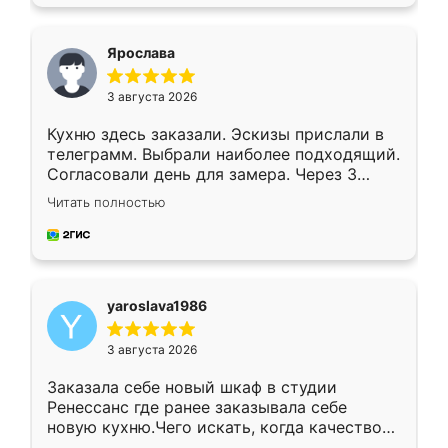
подходящий вариант шкафа. Немного его
видоизменил, получилось даже лучше, чем
я хотела.
Ярослава
3 августа 2026
Кухню здесь заказали. Эскизы прислали в
телеграмм. Выбрали наиболее подходящий.
Согласовали день для замера. Через 3
недели кухня была уже готова. Остались
Читать полностью
довольны работой. Спасибо Ренессанс
мебель за качественную работу!
yaroslava1986
3 августа 2026
Заказала себе новый шкаф в студии
Ренессанс где ранее заказывала себе
новую кухню.Чего искать, когда качеством
вполне довольна. Служит кухня уже почти