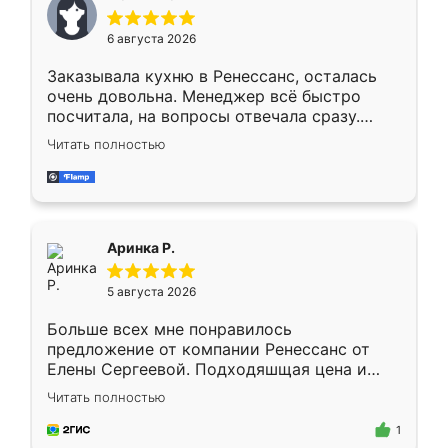
меньше, здесь же он более разнообразный.
Мне нравится ,если что-то потребуется из
6 августа 2026
мебели буду заказывать только здесь.
Заказывала кухню в Ренессанс, осталась
очень довольна. Менеджер всё быстро
посчитала, на вопросы отвечала сразу.
Замерщик приехал в субботу, подошёл к
Читать полностью
делу со всей ответственностью. Собрали
за день, ребята работали аккуратно, даже
пыли почти не было. Качество отличное,
ящики ходят плавно, ничего не скрипит.
Всё подошло как влитое.
Аринка Р.
5 августа 2026
Больше всех мне понравилось
предложение от компании Ренессанс от
Елены Сергеевой. Подходяшщая цена и
короткие сроки изготовления. Приехавший
Читать полностью
для замера сотрудник Владислав
предложил по моему эскизу самый
1