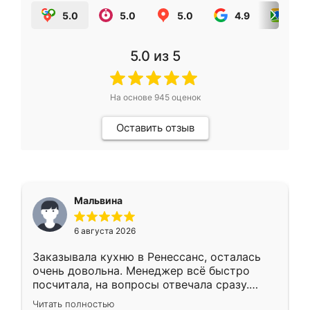
5.0
5.0
5.0
4.9
5.0
5.0
из 5
На основе
945
оценок
Оставить отзыв
Мальвина
6 августа 2026
Заказывала кухню в Ренессанс, осталась
очень довольна. Менеджер всё быстро
посчитала, на вопросы отвечала сразу.
Замерщик приехал в субботу, подошёл к
Читать полностью