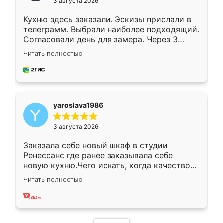
3 августа 2026
Кухню здесь заказали. Эскизы прислали в
телеграмм. Выбрали наиболее подходящий.
Согласовали день для замера. Через 3
недели кухня была уже готова. Остались
Читать полностью
довольны работой. Спасибо Ренессанс
мебель за качественную работу!
yaroslava1986
3 августа 2026
Заказала себе новый шкаф в студии
Ренессанс где ранее заказывала себе
новую кухню.Чего искать, когда качеством
вполне довольна. Служит кухня уже почти
Читать полностью
два года, нареканий нет.