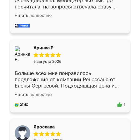
очень довольна. Менеджер всё быстро
посчитала, на вопросы отвечала сразу.
Замерщик приехал в субботу, подошёл к
Читать полностью
делу со всей ответственностью. Собрали
за день, ребята работали аккуратно, даже
пыли почти не было. Качество отличное,
ящики ходят плавно, ничего не скрипит.
Всё подошло как влитое.
Аринка Р.
5 августа 2026
Больше всех мне понравилось
предложение от компании Ренессанс от
Елены Сергеевой. Подходяшщая цена и
короткие сроки изготовления. Приехавший
Читать полностью
для замера сотрудник Владислав
предложил по моему эскизу самый
1
подходящий вариант шкафа. Немного его
видоизменил, получилось даже лучше, чем
я хотела.
Ярослава