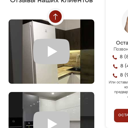
Отзывы наших клиентов
Оста
Позвон
8 (
8 (
8 (
Или оставь
ко
предвар
ОСТ