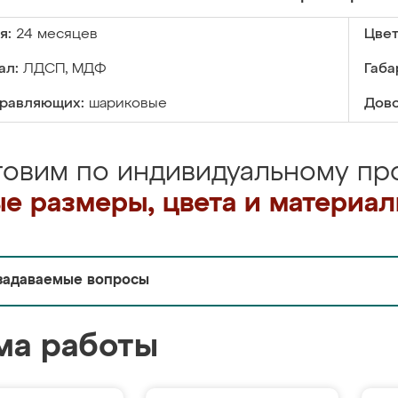
я:
24 месяцев
Цвет
ал:
ЛДСП, МДФ
Габа
правляющих:
шариковые
Дово
товим по индивидуальному про
е размеры, цвета и материа
задаваемые вопросы
ма работы