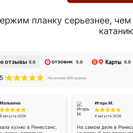
ержим планку серьезнее, чем
катани
е отзывы
5.0
5.0
5.0
5
На основе
945
оценок
Мальвина
Игорь М.
6 августа 2026
6 августа 2026
ала кухню в Ренессанс,
На самом деле в Ренес