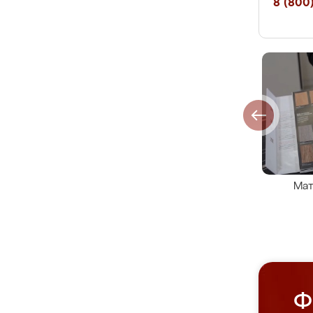
8 (800)
Мат
Ф