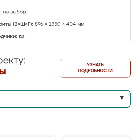
:
на выбор
риты (В×Ш×Г):
896 × 1350 × 404 мм
дчики:
да
екту:
УЗНАТЬ
лы
ПОДРОБНОСТИ
▼