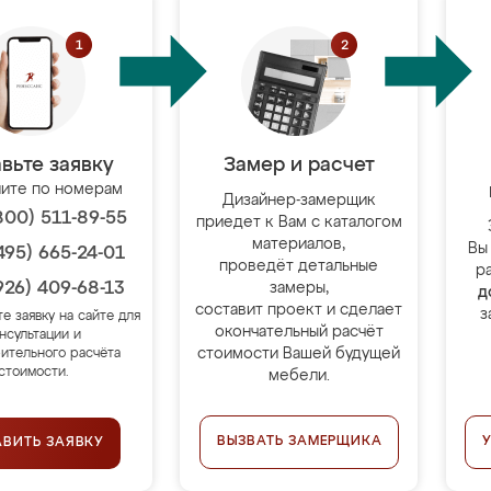
вьте заявку
Замер и расчет
ите по номерам
Дизайнер-замерщик
800) 511-89-55
приедет к Вам с каталогом
материалов,
Вы
495) 665-24-01
проведёт детальные
р
926) 409-68-13
замеры,
д
составит проект и сделает
з
те заявку на сайте для
окончательный расчёт
нсультации и
стоимости Вашей будущей
ительного расчёта
стоимости.
мебели.
ВЫЗВАТЬ ЗАМЕРЩИКА
АВИТЬ ЗАЯВКУ