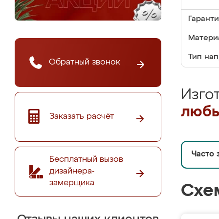
Гаранти
Матери
Тип на
Обратный звонок
Изго
любы
Заказать расчёт
Часто 
Бесплатный вызов
дизайнера-
замерщика
Схе