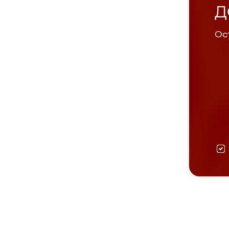
Д
Ост