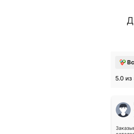
Д
Вс
5.0
из 
Заказыв