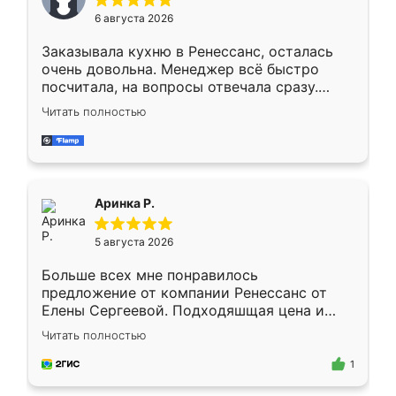
Мне нравится ,если что-то потребуется из
6 августа 2026
мебели буду заказывать только здесь.
Заказывала кухню в Ренессанс, осталась
очень довольна. Менеджер всё быстро
посчитала, на вопросы отвечала сразу.
Замерщик приехал в субботу, подошёл к
Читать полностью
делу со всей ответственностью. Собрали
за день, ребята работали аккуратно, даже
пыли почти не было. Качество отличное,
ящики ходят плавно, ничего не скрипит.
Всё подошло как влитое.
Аринка Р.
5 августа 2026
Больше всех мне понравилось
предложение от компании Ренессанс от
Елены Сергеевой. Подходяшщая цена и
короткие сроки изготовления. Приехавший
Читать полностью
для замера сотрудник Владислав
предложил по моему эскизу самый
1
подходящий вариант шкафа. Немного его