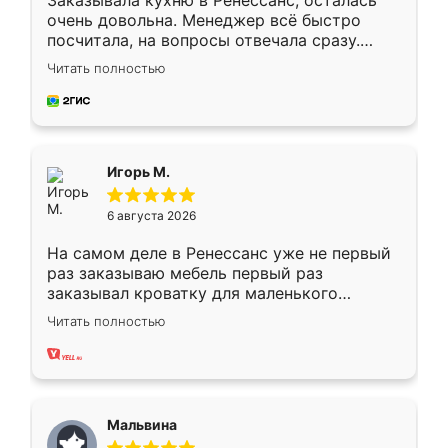
Заказывала кухню в Ренессанс, осталась
очень довольна. Менеджер всё быстро
посчитала, на вопросы отвечала сразу.
Замерщик приехал в субботу, подошёл к
Читать полностью
делу со всей ответственностью. Собрали
за день, ребята работали аккуратно, даже
пыли почти не было. Качество отличное,
ящики ходят плавно, ничего не скрипит.
Всё подошло как влитое.
Игорь М.
6 августа 2026
На самом деле в Ренессанс уже не первый
раз заказываю мебель первый раз
заказывал кроватку для маленького
ребёнка при его рождении ,во второй раз
Читать полностью
заказал шкаф-купе. По качеству очень
хорошее сборка достаточно быстрая,
также адекватные цены. До этого
сравнивал с разными конкурентами в этом
сегменте ,выбор у конкурентов куда
Мальвина
меньше, здесь же он более разнообразный.