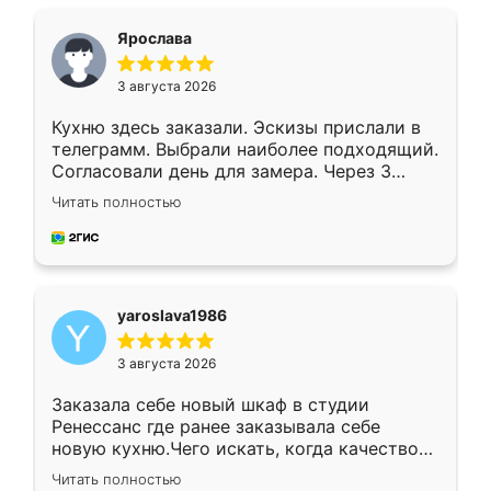
видоизменил, получилось даже лучше, чем
я хотела.
Ярослава
3 августа 2026
Кухню здесь заказали. Эскизы прислали в
телеграмм. Выбрали наиболее подходящий.
Согласовали день для замера. Через 3
недели кухня была уже готова. Остались
Читать полностью
довольны работой. Спасибо Ренессанс
мебель за качественную работу!
yaroslava1986
3 августа 2026
Заказала себе новый шкаф в студии
Ренессанс где ранее заказывала себе
новую кухню.Чего искать, когда качеством
вполне довольна. Служит кухня уже почти
Читать полностью