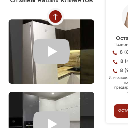
Отзывы наших клиентов
Оста
Позвон
8 (
8 (
8 (
Или оставь
ко
предвар
ОСТ