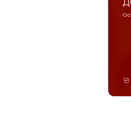
Д
Ост