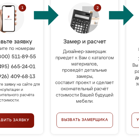
вьте заявку
Замер и расчет
ите по номерам
Дизайнер-замерщик
800) 511-89-55
приедет к Вам с каталогом
материалов,
Вы
495) 665-24-01
проведёт детальные
р
926) 409-68-13
замеры,
д
составит проект и сделает
з
те заявку на сайте для
окончательный расчёт
нсультации и
стоимости Вашей будущей
ительного расчёта
стоимости.
мебели.
ВЫЗВАТЬ ЗАМЕРЩИКА
АВИТЬ ЗАЯВКУ