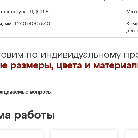
ал корпуса:
ЛДСП Е1
Мате
, мм:
1240x400x540
Комп
две
товим по индивидуальному про
е размеры, цвета и материа
задаваемые вопросы
ма работы