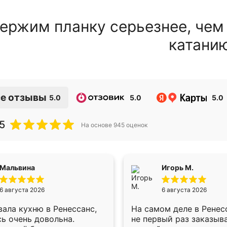
ержим планку серьезнее, чем
катани
е отзывы
5.0
5.0
5.0
5
На основе
945
оценок
Мальвина
Игорь М.
6 августа 2026
6 августа 2026
ала кухню в Ренессанс,
На самом деле в Ренес
ь очень довольна.
не первый раз заказыв