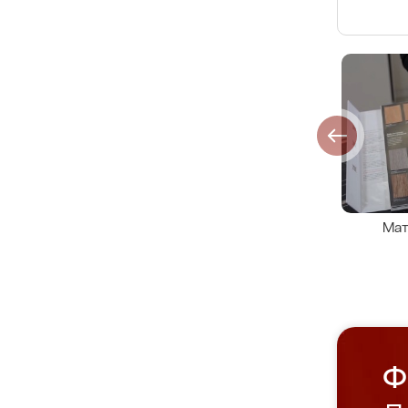
Мат
Ф