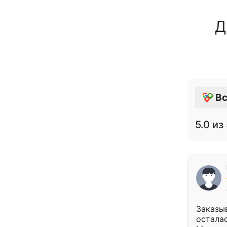
Д
Вс
5.0
из 
Заказыв
осталас