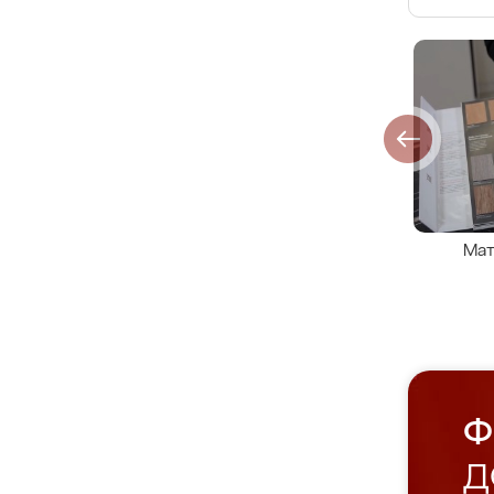
Мат
Ф
Д