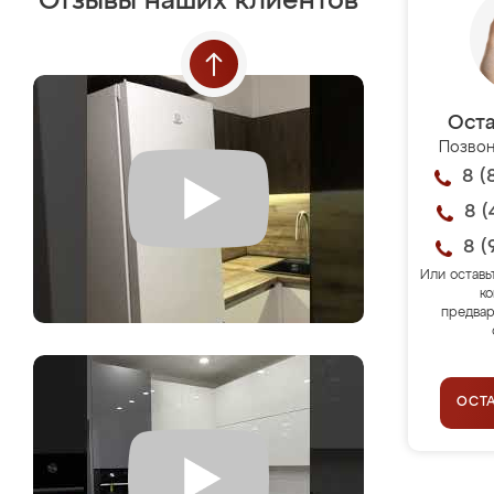
Отзывы наших клиентов
Оста
Позвон
8 (
8 (
8 (
Или оставь
ко
предвар
ОСТ