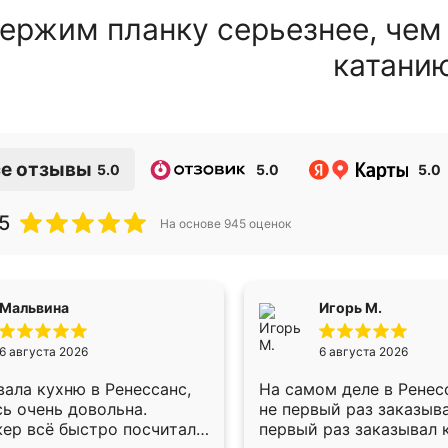
ержим планку серьезнее, чем
катани
е отзывы
5.0
5.0
5.0
5
На основе
945
оценок
Мальвина
Игорь М.
6 августа 2026
6 августа 2026
ала кухню в Ренессанс,
На самом деле в Ренес
ь очень довольна.
не первый раз заказыв
ер всё быстро посчитала,
первый раз заказывал 