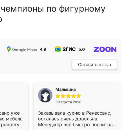
 чемпионы по фигурному
ю
4.9
5.0
5.0
Оставить отзыв
Мальвина
6 августа 2026
санс уже
Заказывала кухню в Ренессанс,
аю мебель
осталась очень довольна.
кроватку
Менеджер всё быстро посчитала,