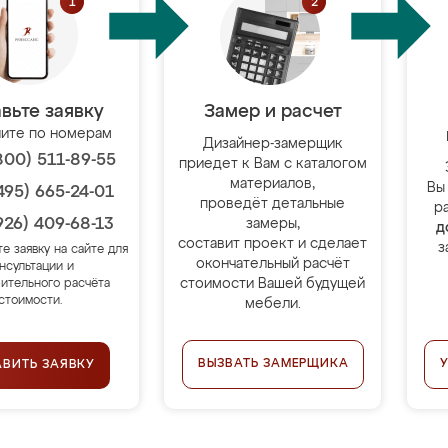
вьте заявку
Замер и расчет
ите по номерам
Дизайнер-замерщик
800) 511-89-55
приедет к Вам с каталогом
материалов,
Вы
495) 665-24-01
проведёт детальные
р
926) 409-68-13
замеры,
д
составит проект и сделает
з
те заявку на сайте для
окончательный расчёт
нсультации и
стоимости Вашей будущей
ительного расчёта
стоимости.
мебели.
ВЫЗВАТЬ ЗАМЕРЩИКА
АВИТЬ ЗАЯВКУ