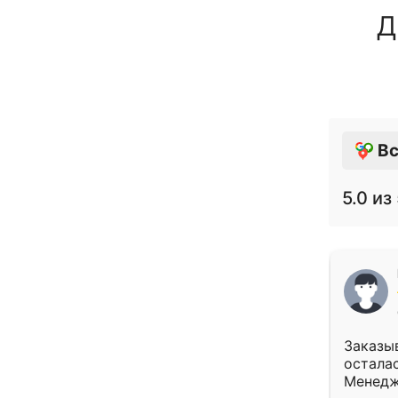
Д
Вс
5.0
из 
Заказыв
осталас
Менедж