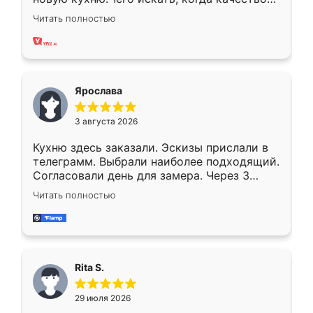
вполне довольна. Служит кухня уже почти
Читать полностью
два года, нареканий нет.
Ярослава
3 августа 2026
Кухню здесь заказали. Эскизы прислали в
телеграмм. Выбрали наиболее подходящий.
Согласовали день для замера. Через 3
недели кухня была уже готова. Остались
Читать полностью
довольны работой. Спасибо Ренессанс
мебель за качественную работу!
Rita S.
29 июля 2026