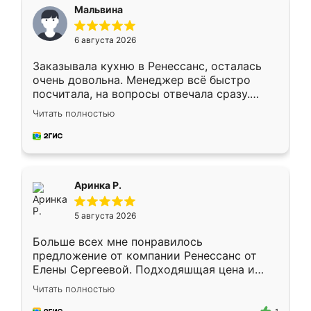
Мальвина
6 августа 2026
Заказывала кухню в Ренессанс, осталась
очень довольна. Менеджер всё быстро
посчитала, на вопросы отвечала сразу.
Замерщик приехал в субботу, подошёл к
Читать полностью
делу со всей ответственностью. Собрали
за день, ребята работали аккуратно, даже
пыли почти не было. Качество отличное,
ящики ходят плавно, ничего не скрипит.
Всё подошло как влитое.
Аринка Р.
5 августа 2026
Больше всех мне понравилось
предложение от компании Ренессанс от
Елены Сергеевой. Подходяшщая цена и
короткие сроки изготовления. Приехавший
Читать полностью
для замера сотрудник Владислав