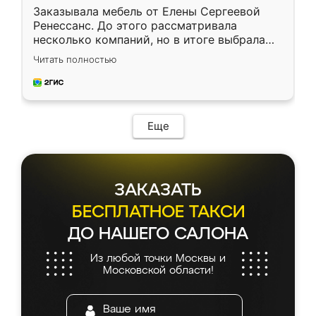
Заказывала мебель от Елены Сергеевой
Ренессанс. До этого рассматривала
несколько компаний, но в итоге выбрала
эту. Сначала обговорили условия, потом
Читать полностью
приехал замерщик, всё спокойно объяснил
и снял размеры. Изготовили в срок, с
доставкой тоже никаких проблем не
возникло. Сборку выполнили аккуратно,
мебель сразу встала на свое место без
Еще
каких-либо доработок. Качеством осталась
довольна, все выглядит так, как и ожидала.
ЗАКАЗАТЬ
БЕСПЛАТНОЕ ТАКСИ
ДО НАШЕГО САЛОНА
Из любой точки Москвы и
Московской области!