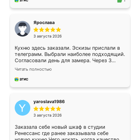
предложил по моему эскизу самый
1
подходящий вариант шкафа. Немного его
видоизменил, получилось даже лучше, чем
я хотела.
Ярослава
3 августа 2026
Кухню здесь заказали. Эскизы прислали в
телеграмм. Выбрали наиболее подходящий.
Согласовали день для замера. Через 3
недели кухня была уже готова. Остались
Читать полностью
довольны работой. Спасибо Ренессанс
мебель за качественную работу!
yaroslava1986
3 августа 2026
Заказала себе новый шкаф в студии
Ренессанс где ранее заказывала себе
новую кухню.Чего искать, когда качеством