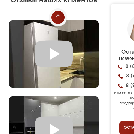
Отзывы наших клиентов
Оста
Позвон
8 (
8 (
8 (
Или оставь
ко
предвар
ОСТ