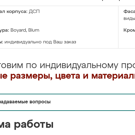
ал корпуса:
ДСП
Фаса
виды
ура:
Boyard, Blum
Кром
ы:
индивидуально под Ваш заказ
товим по индивидуальному про
е размеры, цвета и материа
задаваемые вопросы
ма работы