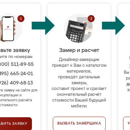
вьте заявку
Замер и расчет
ите по номерам
Дизайнер-замерщик
800) 511-89-55
приедет к Вам с каталогом
материалов,
Вы
495) 665-24-01
проведёт детальные
р
926) 409-68-13
замеры,
д
составит проект и сделает
з
те заявку на сайте для
окончательный расчёт
нсультации и
стоимости Вашей будущей
ительного расчёта
стоимости.
мебели.
ВЫЗВАТЬ ЗАМЕРЩИКА
АВИТЬ ЗАЯВКУ