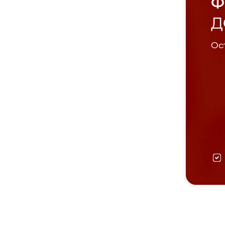
Ф
Д
Ост