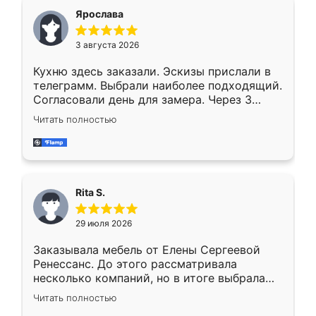
Ярослава
3 августа 2026
Кухню здесь заказали. Эскизы прислали в
телеграмм. Выбрали наиболее подходящий.
Согласовали день для замера. Через 3
недели кухня была уже готова. Остались
Читать полностью
довольны работой. Спасибо Ренессанс
мебель за качественную работу!
Rita S.
29 июля 2026
Заказывала мебель от Елены Сергеевой
Ренессанс. До этого рассматривала
несколько компаний, но в итоге выбрала
эту. Сначала обговорили условия, потом
Читать полностью
приехал замерщик, всё спокойно объяснил