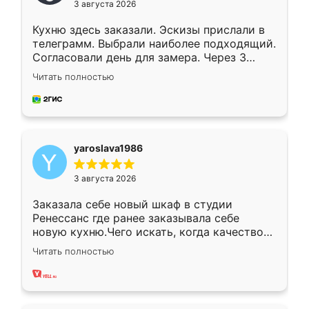
3 августа 2026
Кухню здесь заказали. Эскизы прислали в
телеграмм. Выбрали наиболее подходящий.
Согласовали день для замера. Через 3
недели кухня была уже готова. Остались
Читать полностью
довольны работой. Спасибо Ренессанс
мебель за качественную работу!
yaroslava1986
3 августа 2026
Заказала себе новый шкаф в студии
Ренессанс где ранее заказывала себе
новую кухню.Чего искать, когда качеством
вполне довольна. Служит кухня уже почти
Читать полностью
два года, нареканий нет.