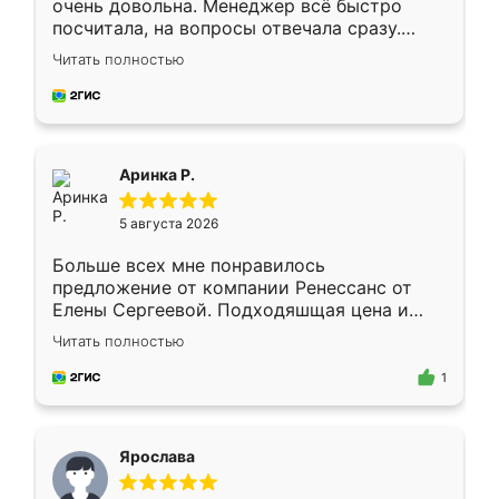
очень довольна. Менеджер всё быстро
посчитала, на вопросы отвечала сразу.
Замерщик приехал в субботу, подошёл к
Читать полностью
делу со всей ответственностью. Собрали
за день, ребята работали аккуратно, даже
пыли почти не было. Качество отличное,
ящики ходят плавно, ничего не скрипит.
Всё подошло как влитое.
Аринка Р.
5 августа 2026
Больше всех мне понравилось
предложение от компании Ренессанс от
Елены Сергеевой. Подходяшщая цена и
короткие сроки изготовления. Приехавший
Читать полностью
для замера сотрудник Владислав
предложил по моему эскизу самый
1
подходящий вариант шкафа. Немного его
видоизменил, получилось даже лучше, чем
я хотела.
Ярослава