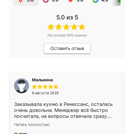
5.0
из 5
На основе
945
оценок
Оставить отзыв
Мальвина
6 августа 2026
Заказывала кухню в Ренессанс, осталась
очень довольна. Менеджер всё быстро
посчитала, на вопросы отвечала сразу.
Замерщик приехал в субботу, подошёл к
Читать полностью
делу со всей ответственностью. Собрали