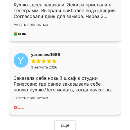
Кухню здесь заказали. Эскизы прислали в
телеграмм. Выбрали наиболее подходящий.
Согласовали день для замера. Через 3
недели кухня была уже готова. Остались
Читать полностью
довольны работой. Спасибо Ренессанс
мебель за качественную работу!
yaroslava1986
3 августа 2026
Заказала себе новый шкаф в студии
Ренессанс где ранее заказывала себе
новую кухню.Чего искать, когда качеством
вполне довольна. Служит кухня уже почти
Читать полностью
два года, нареканий нет.
Еще