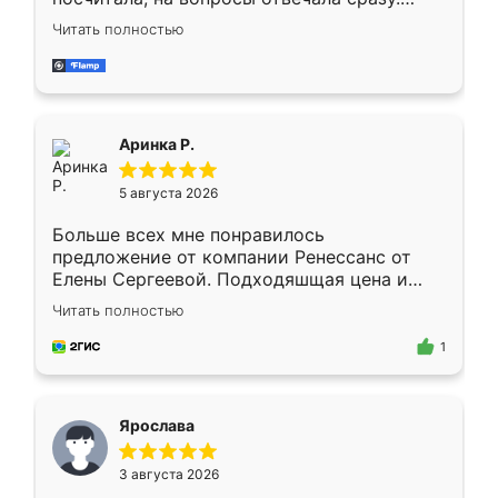
Замерщик приехал в субботу, подошёл к
Читать полностью
делу со всей ответственностью. Собрали
за день, ребята работали аккуратно, даже
пыли почти не было. Качество отличное,
ящики ходят плавно, ничего не скрипит.
Всё подошло как влитое.
Аринка Р.
5 августа 2026
Больше всех мне понравилось
предложение от компании Ренессанс от
Елены Сергеевой. Подходяшщая цена и
короткие сроки изготовления. Приехавший
Читать полностью
для замера сотрудник Владислав
предложил по моему эскизу самый
1
подходящий вариант шкафа. Немного его
видоизменил, получилось даже лучше, чем
я хотела.
Ярослава
3 августа 2026