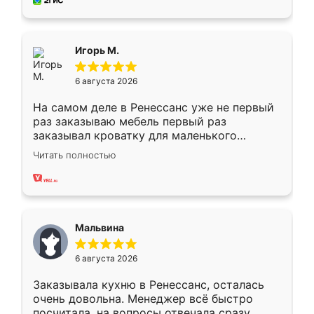
за день, ребята работали аккуратно, даже
пыли почти не было. Качество отличное,
ящики ходят плавно, ничего не скрипит.
Всё подошло как влитое.
Игорь М.
6 августа 2026
На самом деле в Ренессанс уже не первый
раз заказываю мебель первый раз
заказывал кроватку для маленького
ребёнка при его рождении ,во второй раз
Читать полностью
заказал шкаф-купе. По качеству очень
хорошее сборка достаточно быстрая,
также адекватные цены. До этого
сравнивал с разными конкурентами в этом
сегменте ,выбор у конкурентов куда
Мальвина
меньше, здесь же он более разнообразный.
Мне нравится ,если что-то потребуется из
6 августа 2026
мебели буду заказывать только здесь.
Заказывала кухню в Ренессанс, осталась
очень довольна. Менеджер всё быстро
посчитала, на вопросы отвечала сразу.