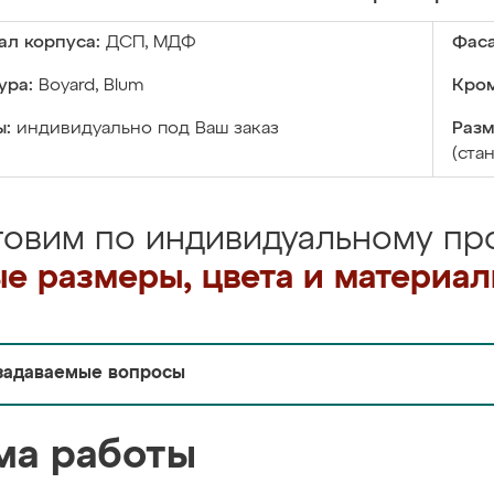
ал корпуса:
ДСП, МДФ
Фаса
ура:
Boyard, Blum
Кром
ы:
индивидуально под Ваш заказ
Разм
(ста
товим по индивидуальному про
е размеры, цвета и материа
задаваемые вопросы
ма работы