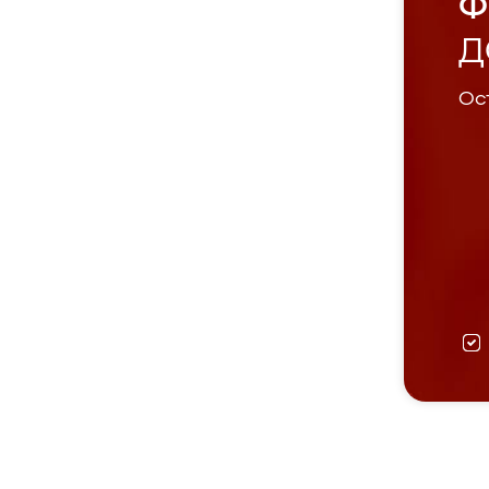
Ф
Д
Ост