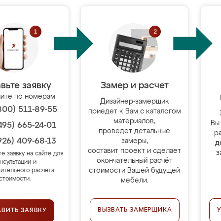
вьте заявку
Замер и расчет
ите по номерам
Дизайнер-замерщик
800) 511-89-55
приедет к Вам с каталогом
материалов,
Вы
495) 665-24-01
проведёт детальные
р
926) 409-68-13
замеры,
д
составит проект и сделает
з
те заявку на сайте для
окончательный расчёт
нсультации и
стоимости Вашей будущей
ительного расчёта
стоимости.
мебели.
ВЫЗВАТЬ ЗАМЕРЩИКА
АВИТЬ ЗАЯВКУ