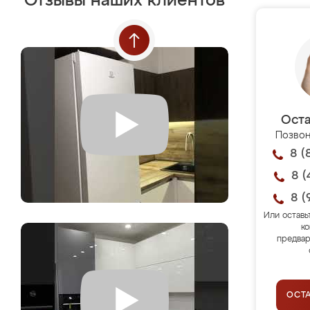
Отзывы наших клиентов
Оста
Позвон
8 (
8 (
8 (
Или оставь
ко
предвар
ОСТ