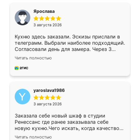
видоизменил, получилось даже лучше, чем
я хотела.
Ярослава
3 августа 2026
Кухню здесь заказали. Эскизы прислали в
телеграмм. Выбрали наиболее подходящий.
Согласовали день для замера. Через 3
недели кухня была уже готова. Остались
Читать полностью
довольны работой. Спасибо Ренессанс
мебель за качественную работу!
yaroslava1986
3 августа 2026
Заказала себе новый шкаф в студии
Ренессанс где ранее заказывала себе
новую кухню.Чего искать, когда качеством
вполне довольна. Служит кухня уже почти
Читать полностью