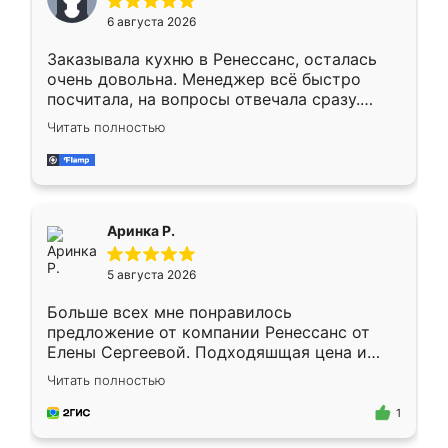
Мне нравится ,если что-то потребуется из
6 августа 2026
мебели буду заказывать только здесь.
Заказывала кухню в Ренессанс, осталась
очень довольна. Менеджер всё быстро
посчитала, на вопросы отвечала сразу.
Замерщик приехал в субботу, подошёл к
Читать полностью
делу со всей ответственностью. Собрали
за день, ребята работали аккуратно, даже
пыли почти не было. Качество отличное,
ящики ходят плавно, ничего не скрипит.
Всё подошло как влитое.
Аринка Р.
5 августа 2026
Больше всех мне понравилось
предложение от компании Ренессанс от
Елены Сергеевой. Подходяшщая цена и
короткие сроки изготовления. Приехавший
Читать полностью
для замера сотрудник Владислав
предложил по моему эскизу самый
1
подходящий вариант шкафа. Немного его