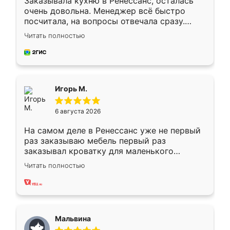
Заказывала кухню в Ренессанс, осталась
очень довольна. Менеджер всё быстро
посчитала, на вопросы отвечала сразу.
Замерщик приехал в субботу, подошёл к
Читать полностью
делу со всей ответственностью. Собрали
за день, ребята работали аккуратно, даже
пыли почти не было. Качество отличное,
ящики ходят плавно, ничего не скрипит.
Всё подошло как влитое.
Игорь М.
6 августа 2026
На самом деле в Ренессанс уже не первый
раз заказываю мебель первый раз
заказывал кроватку для маленького
ребёнка при его рождении ,во второй раз
Читать полностью
заказал шкаф-купе. По качеству очень
хорошее сборка достаточно быстрая,
также адекватные цены. До этого
сравнивал с разными конкурентами в этом
сегменте ,выбор у конкурентов куда
Мальвина
меньше, здесь же он более разнообразный.