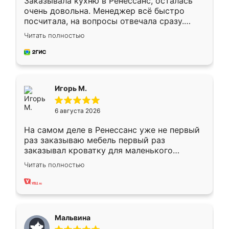
Заказывала кухню в Ренессанс, осталась
очень довольна. Менеджер всё быстро
посчитала, на вопросы отвечала сразу.
Замерщик приехал в субботу, подошёл к
Читать полностью
делу со всей ответственностью. Собрали
за день, ребята работали аккуратно, даже
пыли почти не было. Качество отличное,
ящики ходят плавно, ничего не скрипит.
Всё подошло как влитое.
Игорь М.
6 августа 2026
На самом деле в Ренессанс уже не первый
раз заказываю мебель первый раз
заказывал кроватку для маленького
ребёнка при его рождении ,во второй раз
Читать полностью
заказал шкаф-купе. По качеству очень
хорошее сборка достаточно быстрая,
также адекватные цены. До этого
сравнивал с разными конкурентами в этом
сегменте ,выбор у конкурентов куда
Мальвина
меньше, здесь же он более разнообразный.