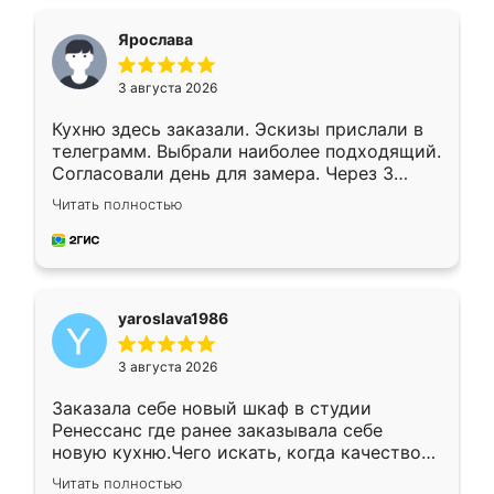
видоизменил, получилось даже лучше, чем
я хотела.
Ярослава
3 августа 2026
Кухню здесь заказали. Эскизы прислали в
телеграмм. Выбрали наиболее подходящий.
Согласовали день для замера. Через 3
недели кухня была уже готова. Остались
Читать полностью
довольны работой. Спасибо Ренессанс
мебель за качественную работу!
yaroslava1986
3 августа 2026
Заказала себе новый шкаф в студии
Ренессанс где ранее заказывала себе
новую кухню.Чего искать, когда качеством
вполне довольна. Служит кухня уже почти
Читать полностью