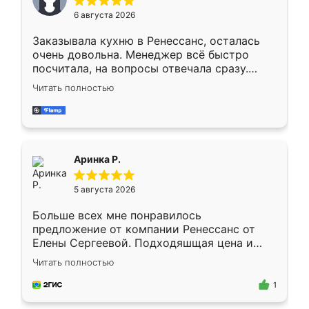
Мне нравится ,если что-то потребуется из
6 августа 2026
мебели буду заказывать только здесь.
Заказывала кухню в Ренессанс, осталась
очень довольна. Менеджер всё быстро
посчитала, на вопросы отвечала сразу.
Замерщик приехал в субботу, подошёл к
Читать полностью
делу со всей ответственностью. Собрали
за день, ребята работали аккуратно, даже
пыли почти не было. Качество отличное,
ящики ходят плавно, ничего не скрипит.
Всё подошло как влитое.
Аринка Р.
5 августа 2026
Больше всех мне понравилось
предложение от компании Ренессанс от
Елены Сергеевой. Подходяшщая цена и
короткие сроки изготовления. Приехавший
Читать полностью
для замера сотрудник Владислав
предложил по моему эскизу самый
1
подходящий вариант шкафа. Немного его