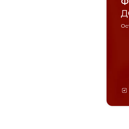
Ф
Д
Ост