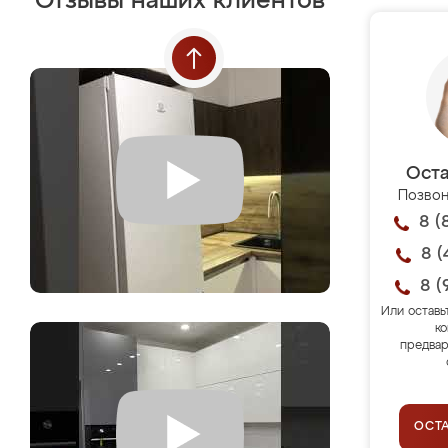
Отзывы наших клиентов
Оста
Позвон
8 (
8 (
8 (
Или оставь
ко
предвар
ОСТ