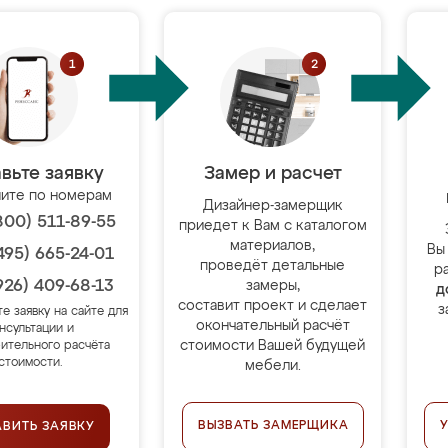
вьте заявку
Замер и расчет
ите по номерам
Дизайнер-замерщик
800) 511-89-55
приедет к Вам с каталогом
материалов,
Вы
495) 665-24-01
проведёт детальные
р
926) 409-68-13
замеры,
д
составит проект и сделает
з
те заявку на сайте для
окончательный расчёт
нсультации и
стоимости Вашей будущей
ительного расчёта
стоимости.
мебели.
ВЫЗВАТЬ ЗАМЕРЩИКА
АВИТЬ ЗАЯВКУ