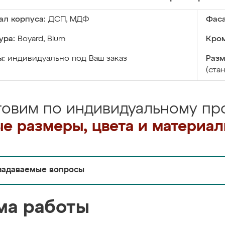
ал корпуса:
ДСП, МДФ
Фаса
ура:
Boyard, Blum
Кром
ы:
индивидуально под Ваш заказ
Разм
(ста
товим по индивидуальному про
е размеры, цвета и материа
задаваемые вопросы
ма работы