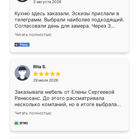
3 августа 2026
Кухню здесь заказали. Эскизы прислали в
телеграмм. Выбрали наиболее подходящий.
Согласовали день для замера. Через 3
недели кухня была уже готова. Остались
Читать полностью
довольны работой. Спасибо Ренессанс
мебель за качественную работу!
Rita S.
29 июля 2026
Заказывала мебель от Елены Сергеевой
Ренессанс. До этого рассматривала
несколько компаний, но в итоге выбрала
эту. Сначала обговорили условия, потом
Читать полностью
приехал замерщик, всё спокойно объяснил
и снял размеры. Изготовили в срок, с
доставкой тоже никаких проблем не
возникло. Сборку выполнили аккуратно,