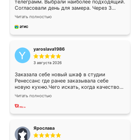
телеграмм. Выбрали наиболее подходящий.
Согласовали день для замера. Через 3
недели кухня была уже готова. Остались
Читать полностью
довольны работой. Спасибо Ренессанс
мебель за качественную работу!
yaroslava1986
3 августа 2026
Заказала себе новый шкаф в студии
Ренессанс где ранее заказывала себе
новую кухню.Чего искать, когда качеством
вполне довольна. Служит кухня уже почти
Читать полностью
два года, нареканий нет.
Ярослава