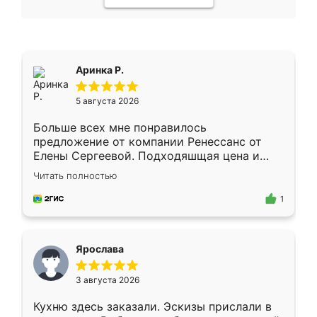
Аринка Р.
5 августа 2026
Больше всех мне понравилось
предложение от компании Ренессанс от
Елены Сергеевой. Подходяшщая цена и
короткие сроки изготовления. Приехавший
Читать полностью
для замера сотрудник Владислав
предложил по моему эскизу самый
1
подходящий вариант шкафа. Немного его
видоизменил, получилось даже лучше, чем
я хотела.
Ярослава
3 августа 2026
Кухню здесь заказали. Эскизы прислали в