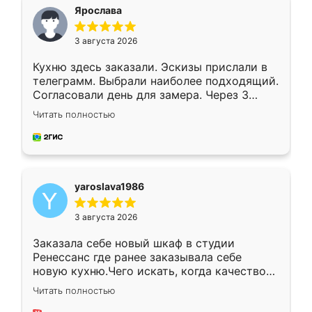
я хотела.
Ярослава
3 августа 2026
Кухню здесь заказали. Эскизы прислали в
телеграмм. Выбрали наиболее подходящий.
Согласовали день для замера. Через 3
недели кухня была уже готова. Остались
Читать полностью
довольны работой. Спасибо Ренессанс
мебель за качественную работу!
yaroslava1986
3 августа 2026
Заказала себе новый шкаф в студии
Ренессанс где ранее заказывала себе
новую кухню.Чего искать, когда качеством
вполне довольна. Служит кухня уже почти
Читать полностью
два года, нареканий нет.