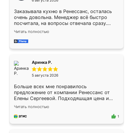
6 августа 2026
мебели буду заказывать только здесь.
Заказывала кухню в Ренессанс, осталась
очень довольна. Менеджер всё быстро
посчитала, на вопросы отвечала сразу.
Замерщик приехал в субботу, подошёл к
Читать полностью
делу со всей ответственностью. Собрали
за день, ребята работали аккуратно, даже
пыли почти не было. Качество отличное,
ящики ходят плавно, ничего не скрипит.
Всё подошло как влитое.
Аринка Р.
5 августа 2026
Больше всех мне понравилось
предложение от компании Ренессанс от
Елены Сергеевой. Подходяшщая цена и
короткие сроки изготовления. Приехавший
Читать полностью
для замера сотрудник Владислав
предложил по моему эскизу самый
1
подходящий вариант шкафа. Немного его
видоизменил, получилось даже лучше, чем