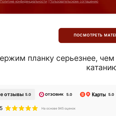
Политике конфиденциальности
|
Пользовательскому соглашению
ПОСМОТРЕТЬ МАТ
ержим планку серьезнее, чем
катани
е отзывы
5.0
5.0
5.0
5
На основе
945
оценок