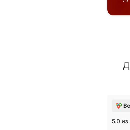
Д
Вс
5.0
из 