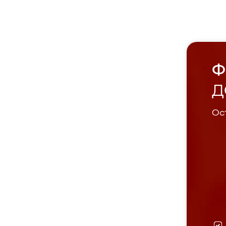
Ф
Д
Ост