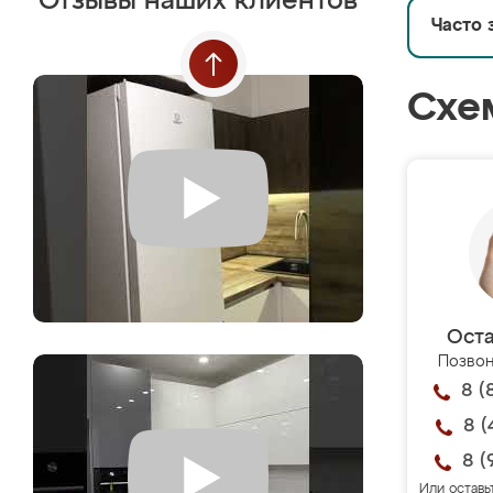
Отзывы наших клиентов
Часто 
Схе
Оста
Позвон
8 (
8 (
8 (
Или оставь