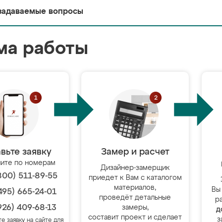
задаваемые вопросы
ма работы
вьте заявку
Замер и расчет
ите по номерам
Дизайнер-замерщик
800) 511-89-55
приедет к Вам с каталогом
материалов,
Вы
495) 665-24-01
проведёт детальные
р
926) 409-68-13
замеры,
д
составит проект и сделает
з
те заявку на сайте для