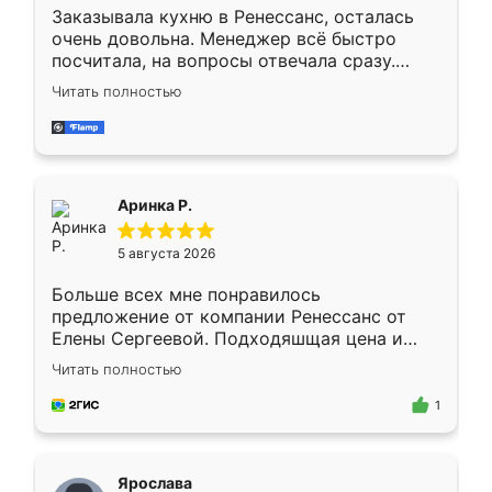
Заказывала кухню в Ренессанс, осталась
очень довольна. Менеджер всё быстро
посчитала, на вопросы отвечала сразу.
Замерщик приехал в субботу, подошёл к
Читать полностью
делу со всей ответственностью. Собрали
за день, ребята работали аккуратно, даже
пыли почти не было. Качество отличное,
ящики ходят плавно, ничего не скрипит.
Всё подошло как влитое.
Аринка Р.
5 августа 2026
Больше всех мне понравилось
предложение от компании Ренессанс от
Елены Сергеевой. Подходяшщая цена и
короткие сроки изготовления. Приехавший
Читать полностью
для замера сотрудник Владислав
предложил по моему эскизу самый
1
подходящий вариант шкафа. Немного его
видоизменил, получилось даже лучше, чем
я хотела.
Ярослава