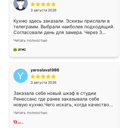
3 августа 2026
Кухню здесь заказали. Эскизы прислали в
телеграмм. Выбрали наиболее подходящий.
Согласовали день для замера. Через 3
недели кухня была уже готова. Остались
Читать полностью
довольны работой. Спасибо Ренессанс
мебель за качественную работу!
yaroslava1986
3 августа 2026
Заказала себе новый шкаф в студии
Ренессанс где ранее заказывала себе
новую кухню.Чего искать, когда качеством
вполне довольна. Служит кухня уже почти
Читать полностью
два года, нареканий нет.