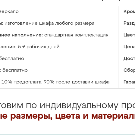
зеркало
Кром
ы:
изготовление шкафа любого размера
Разд
ннее наполнение:
стандартная комплектация
Цвет
вление:
5-7 рабочих дней
Цена
бесплатно
Дост
:
бесплатно
Сбор
10% предоплата, 90% после доставки шкафа
Гара
товим по индивидуальному про
е размеры, цвета и материа