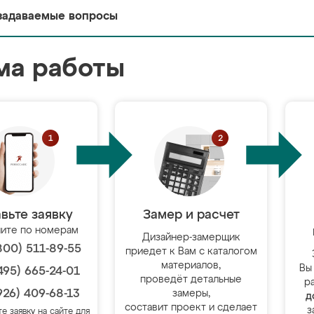
задаваемые вопросы
ма работы
вьте заявку
Замер и расчет
ите по номерам
Дизайнер-замерщик
800) 511-89-55
приедет к Вам с каталогом
материалов,
Вы
495) 665-24-01
проведёт детальные
р
926) 409-68-13
замеры,
д
составит проект и сделает
з
те заявку на сайте для