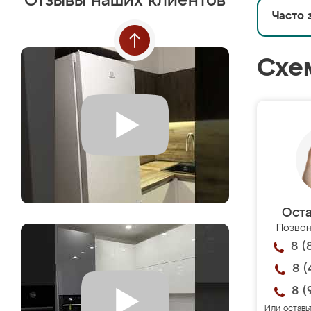
Отзывы наших клиентов
Часто 
Схе
Оста
Позвон
8 (
8 (
8 (
Или оставь