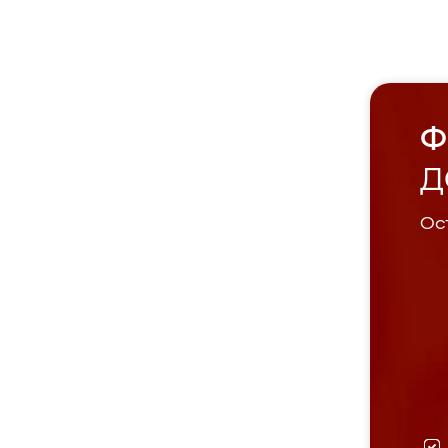
Ф
Д
Ост