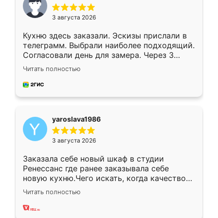
3 августа 2026
Кухню здесь заказали. Эскизы прислали в
телеграмм. Выбрали наиболее подходящий.
Согласовали день для замера. Через 3
недели кухня была уже готова. Остались
Читать полностью
довольны работой. Спасибо Ренессанс
мебель за качественную работу!
yaroslava1986
3 августа 2026
Заказала себе новый шкаф в студии
Ренессанс где ранее заказывала себе
новую кухню.Чего искать, когда качеством
вполне довольна. Служит кухня уже почти
Читать полностью
два года, нареканий нет.