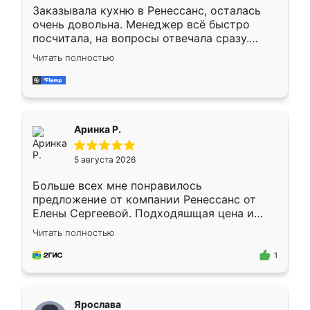
Заказывала кухню в Ренессанс, осталась
очень довольна. Менеджер всё быстро
посчитала, на вопросы отвечала сразу.
Замерщик приехал в субботу, подошёл к
Читать полностью
делу со всей ответственностью. Собрали
за день, ребята работали аккуратно, даже
пыли почти не было. Качество отличное,
ящики ходят плавно, ничего не скрипит.
Всё подошло как влитое.
Аринка Р.
5 августа 2026
Больше всех мне понравилось
предложение от компании Ренессанс от
Елены Сергеевой. Подходяшщая цена и
короткие сроки изготовления. Приехавший
Читать полностью
для замера сотрудник Владислав
предложил по моему эскизу самый
1
подходящий вариант шкафа. Немного его
видоизменил, получилось даже лучше, чем
я хотела.
Ярослава