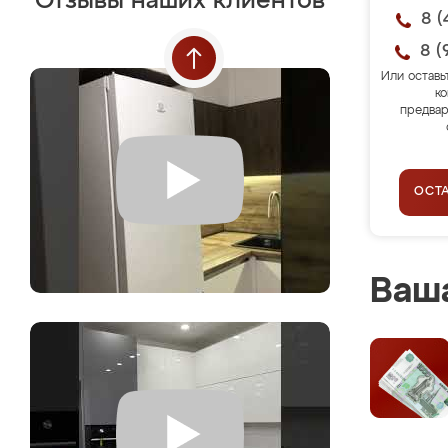
Отзывы наших клиентов
8 (
8 (
Или оставь
ко
предвар
ОСТ
Ваша