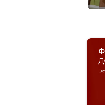
Ф
Д
Ост