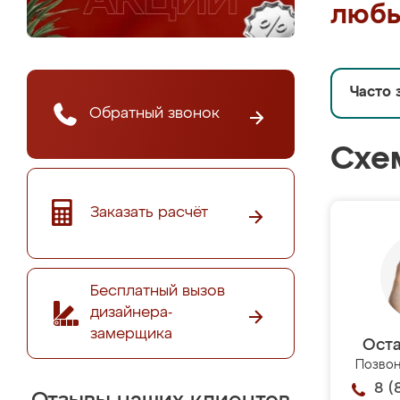
любы
Часто 
Обратный звонок
Схе
Заказать расчёт
Бесплатный вызов
дизайнера-
замерщика
Оста
Позвон
8 (