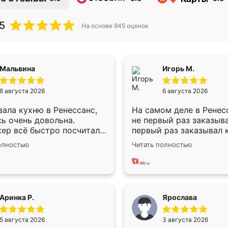
5
На основе
945
оценок
Мальвина
Игорь М.
6 августа 2026
6 августа 2026
ала кухню в Ренессанс,
На самом деле в Ренес
ь очень довольна.
не первый раз заказыв
ер всё быстро посчитала,
первый раз заказывал 
осы отвечала сразу.
для маленького ребёнк
олностью
Читать полностью
ик приехал в субботу,
рождении ,во второй р
л к делу со всей
шкаф-купе. По качеств
твенностью. Собрали за
хорошее сборка доста
ебята работали аккуратно,
быстрая, также адеква
ли почти не было.
цены. До этого сравнив
Аринка Р.
Ярослава
во отличное, ящики ходят
разными конкурентами
 ничего не скрипит. Всё
сегменте ,выбор у кон
5 августа 2026
3 августа 2026
о как влитое.
куда меньше, здесь же