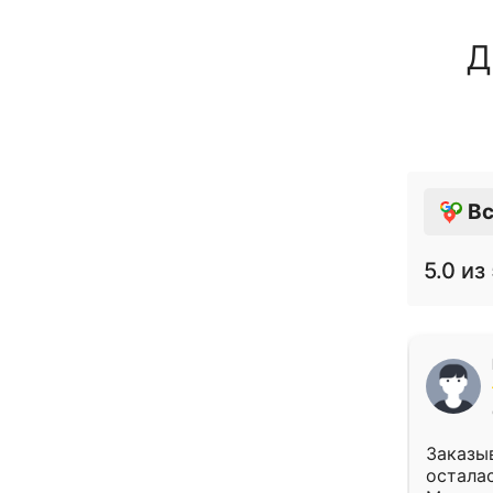
Д
Вс
5.0
из 
Заказыв
осталас