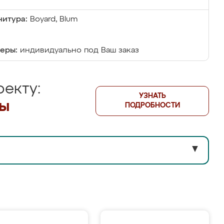
итура:
Boyard, Blum
еры:
индивидуально под Ваш заказ
екту:
УЗНАТЬ
лы
ПОДРОБНОСТИ
▼