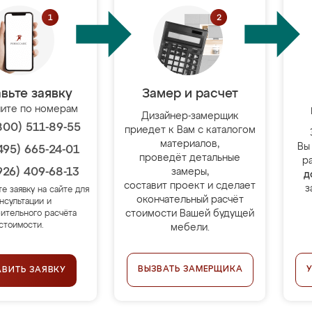
вьте заявку
Замер и расчет
ите по номерам
Дизайнер-замерщик
800) 511-89-55
приедет к Вам с каталогом
материалов,
Вы
495) 665-24-01
проведёт детальные
р
926) 409-68-13
замеры,
д
составит проект и сделает
з
те заявку на сайте для
окончательный расчёт
нсультации и
стоимости Вашей будущей
ительного расчёта
стоимости.
мебели.
ВЫЗВАТЬ ЗАМЕРЩИКА
АВИТЬ ЗАЯВКУ