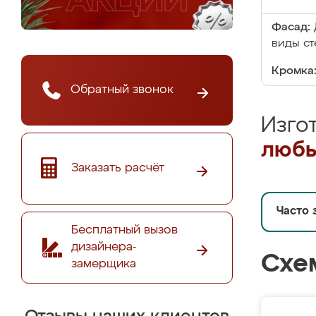
Фасад:
виды ст
Кромка
Обратный звонок
Изго
любы
Заказать расчёт
Часто 
Бесплатный вызов
дизайнера-
Схе
замерщика