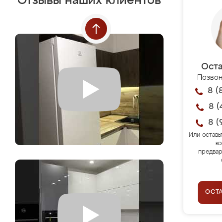
Отзывы наших клиентов
Оста
Позвон
8 (
8 (
8 (
Или оставь
ко
предвар
ОСТ