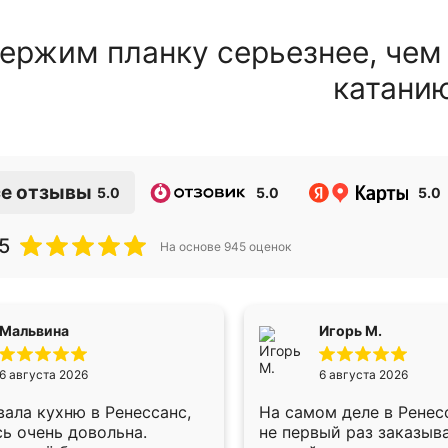
ержим планку серьезнее, чем
катани
е отзывы
5.0
5.0
5.0
5
На основе
945
оценок
Мальвина
Игорь М.
6 августа 2026
6 августа 2026
ала кухню в Ренессанс,
На самом деле в Ренес
ь очень довольна.
не первый раз заказыв