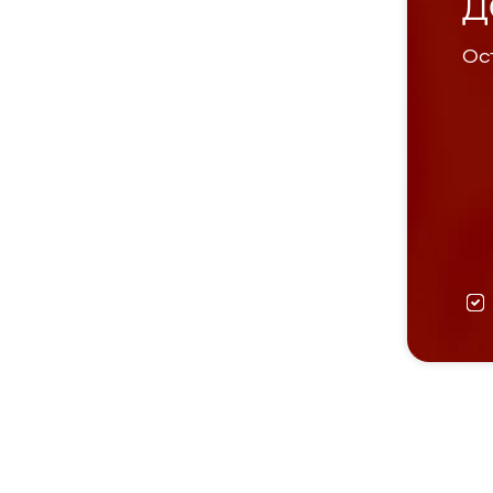
Д
Ост