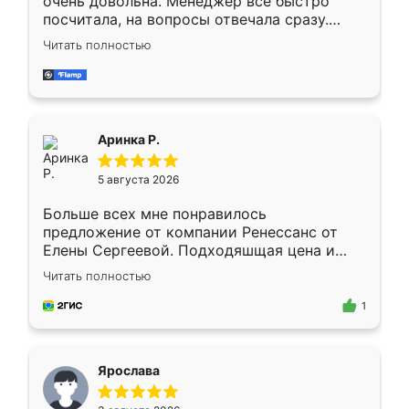
очень довольна. Менеджер всё быстро
посчитала, на вопросы отвечала сразу.
Замерщик приехал в субботу, подошёл к
Читать полностью
делу со всей ответственностью. Собрали
за день, ребята работали аккуратно, даже
пыли почти не было. Качество отличное,
ящики ходят плавно, ничего не скрипит.
Всё подошло как влитое.
Аринка Р.
5 августа 2026
Больше всех мне понравилось
предложение от компании Ренессанс от
Елены Сергеевой. Подходяшщая цена и
короткие сроки изготовления. Приехавший
Читать полностью
для замера сотрудник Владислав
предложил по моему эскизу самый
1
подходящий вариант шкафа. Немного его
видоизменил, получилось даже лучше, чем
я хотела.
Ярослава