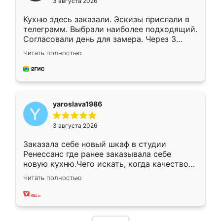
3 августа 2026
Кухню здесь заказали. Эскизы прислали в
телеграмм. Выбрали наиболее подходящий.
Согласовали день для замера. Через 3
недели кухня была уже готова. Остались
Читать полностью
довольны работой. Спасибо Ренессанс
мебель за качественную работу!
yaroslava1986
3 августа 2026
Заказала себе новый шкаф в студии
Ренессанс где ранее заказывала себе
новую кухню.Чего искать, когда качеством
вполне довольна. Служит кухня уже почти
Читать полностью
два года, нареканий нет.