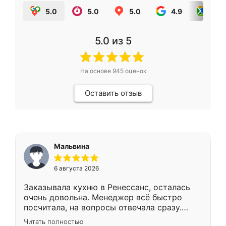
5.0
5.0
5.0
4.9
5.0
5.0
из 5
На основе
945
оценок
Оставить отзыв
Мальвина
6 августа 2026
Заказывала кухню в Ренессанс, осталась
очень довольна. Менеджер всё быстро
посчитала, на вопросы отвечала сразу.
Замерщик приехал в субботу, подошёл к
Читать полностью