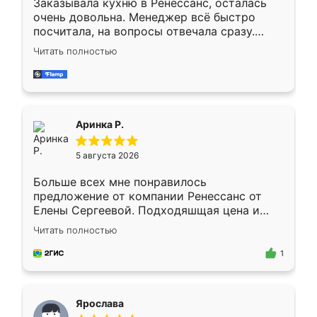
Заказывала кухню в Ренессанс, осталась
очень довольна. Менеджер всё быстро
посчитала, на вопросы отвечала сразу.
Замерщик приехал в субботу, подошёл к
Читать полностью
делу со всей ответственностью. Собрали
за день, ребята работали аккуратно, даже
пыли почти не было. Качество отличное,
ящики ходят плавно, ничего не скрипит.
Всё подошло как влитое.
Аринка Р.
5 августа 2026
Больше всех мне понравилось
предложение от компании Ренессанс от
Елены Сергеевой. Подходяшщая цена и
короткие сроки изготовления. Приехавший
Читать полностью
для замера сотрудник Владислав
предложил по моему эскизу самый
1
подходящий вариант шкафа. Немного его
видоизменил, получилось даже лучше, чем
я хотела.
Ярослава