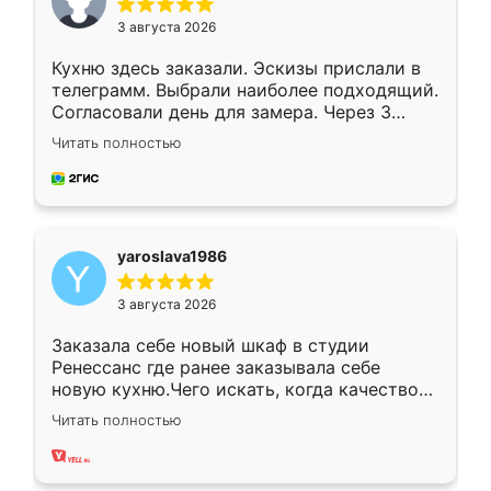
3 августа 2026
Кухню здесь заказали. Эскизы прислали в
телеграмм. Выбрали наиболее подходящий.
Согласовали день для замера. Через 3
недели кухня была уже готова. Остались
Читать полностью
довольны работой. Спасибо Ренессанс
мебель за качественную работу!
yaroslava1986
3 августа 2026
Заказала себе новый шкаф в студии
Ренессанс где ранее заказывала себе
новую кухню.Чего искать, когда качеством
вполне довольна. Служит кухня уже почти
Читать полностью
два года, нареканий нет.