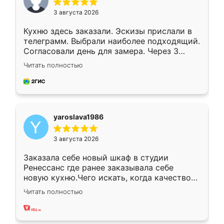
3 августа 2026
Кухню здесь заказали. Эскизы прислали в
телеграмм. Выбрали наиболее подходящий.
Согласовали день для замера. Через 3
недели кухня была уже готова. Остались
Читать полностью
довольны работой. Спасибо Ренессанс
мебель за качественную работу!
yaroslava1986
3 августа 2026
Заказала себе новый шкаф в студии
Ренессанс где ранее заказывала себе
новую кухню.Чего искать, когда качеством
вполне довольна. Служит кухня уже почти
Читать полностью
два года, нареканий нет.