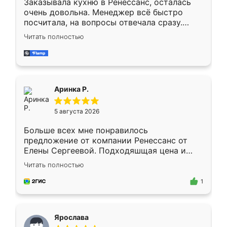
Заказывала кухню в Ренессанс, осталась
очень довольна. Менеджер всё быстро
посчитала, на вопросы отвечала сразу.
Замерщик приехал в субботу, подошёл к
Читать полностью
делу со всей ответственностью. Собрали
за день, ребята работали аккуратно, даже
пыли почти не было. Качество отличное,
ящики ходят плавно, ничего не скрипит.
Всё подошло как влитое.
Аринка Р.
5 августа 2026
Больше всех мне понравилось
предложение от компании Ренессанс от
Елены Сергеевой. Подходяшщая цена и
короткие сроки изготовления. Приехавший
Читать полностью
для замера сотрудник Владислав
предложил по моему эскизу самый
1
подходящий вариант шкафа. Немного его
видоизменил, получилось даже лучше, чем
я хотела.
Ярослава