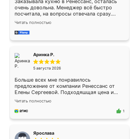
Заказывала кухню в Ренессанс, осталась
очень довольна. Менеджер всё быстро
посчитала, на вопросы отвечала сразу.
Замерщик приехал в субботу, подошёл к
Читать полностью
делу со всей ответственностью. Собрали
за день, ребята работали аккуратно, даже
пыли почти не было. Качество отличное,
ящики ходят плавно, ничего не скрипит.
Всё подошло как влитое.
Аринка Р.
5 августа 2026
Больше всех мне понравилось
предложение от компании Ренессанс от
Елены Сергеевой. Подходяшщая цена и
короткие сроки изготовления. Приехавший
Читать полностью
для замера сотрудник Владислав
предложил по моему эскизу самый
1
подходящий вариант шкафа. Немного его
видоизменил, получилось даже лучше, чем
я хотела.
Ярослава