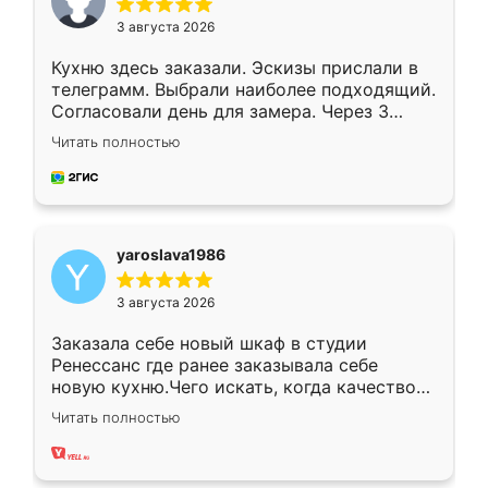
3 августа 2026
Кухню здесь заказали. Эскизы прислали в
телеграмм. Выбрали наиболее подходящий.
Согласовали день для замера. Через 3
недели кухня была уже готова. Остались
Читать полностью
довольны работой. Спасибо Ренессанс
мебель за качественную работу!
yaroslava1986
3 августа 2026
Заказала себе новый шкаф в студии
Ренессанс где ранее заказывала себе
новую кухню.Чего искать, когда качеством
вполне довольна. Служит кухня уже почти
Читать полностью
два года, нареканий нет.