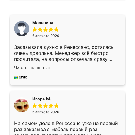
Мальвина
6 августа 2026
Заказывала кухню в Ренессанс, осталась
очень довольна. Менеджер всё быстро
посчитала, на вопросы отвечала сразу.
Замерщик приехал в субботу, подошёл к
Читать полностью
делу со всей ответственностью. Собрали
за день, ребята работали аккуратно, даже
пыли почти не было. Качество отличное,
ящики ходят плавно, ничего не скрипит.
Всё подошло как влитое.
Игорь М.
6 августа 2026
На самом деле в Ренессанс уже не первый
раз заказываю мебель первый раз