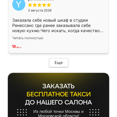
3 августа 2026
Заказала себе новый шкаф в студии
Ренессанс где ранее заказывала себе
новую кухню.Чего искать, когда качеством
вполне довольна. Служит кухня уже почти
Читать полностью
два года, нареканий нет.
Еще
ЗАКАЗАТЬ
БЕСПЛАТНОЕ ТАКСИ
ДО НАШЕГО САЛОНА
Из любой точки Москвы и
Московской области!