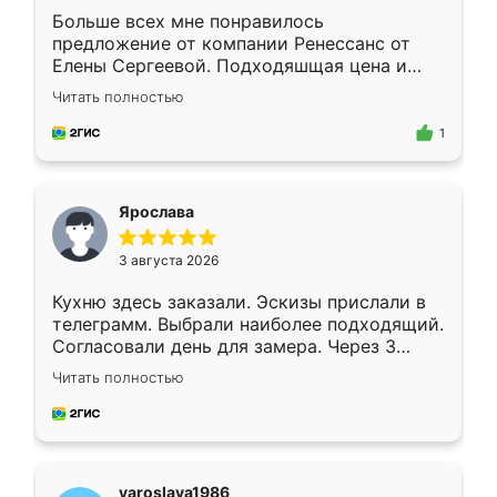
Больше всех мне понравилось
предложение от компании Ренессанс от
Елены Сергеевой. Подходяшщая цена и
короткие сроки изготовления. Приехавший
Читать полностью
для замера сотрудник Владислав
предложил по моему эскизу самый
1
подходящий вариант шкафа. Немного его
видоизменил, получилось даже лучше, чем
я хотела.
Ярослава
3 августа 2026
Кухню здесь заказали. Эскизы прислали в
телеграмм. Выбрали наиболее подходящий.
Согласовали день для замера. Через 3
недели кухня была уже готова. Остались
Читать полностью
довольны работой. Спасибо Ренессанс
мебель за качественную работу!
yaroslava1986