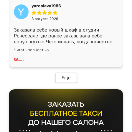
yaroslava1986
3 августа 2026
Заказала себе новый шкаф в студии
Ренессанс где ранее заказывала себе
новую кухню.Чего искать, когда качеством
вполне довольна. Служит кухня уже почти
Читать полностью
два года, нареканий нет.
Еще
ЗАКАЗАТЬ
БЕСПЛАТНОЕ ТАКСИ
ДО НАШЕГО САЛОНА