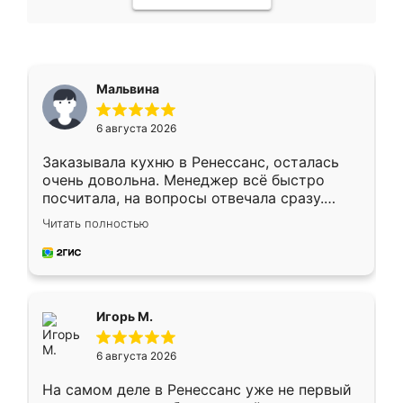
Мальвина
6 августа 2026
Заказывала кухню в Ренессанс, осталась
очень довольна. Менеджер всё быстро
посчитала, на вопросы отвечала сразу.
Замерщик приехал в субботу, подошёл к
Читать полностью
делу со всей ответственностью. Собрали
за день, ребята работали аккуратно, даже
пыли почти не было. Качество отличное,
ящики ходят плавно, ничего не скрипит.
Всё подошло как влитое.
Игорь М.
6 августа 2026
На самом деле в Ренессанс уже не первый