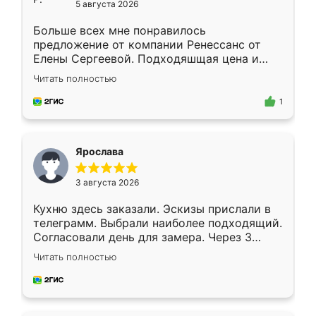
5 августа 2026
Больше всех мне понравилось
предложение от компании Ренессанс от
Елены Сергеевой. Подходяшщая цена и
короткие сроки изготовления. Приехавший
Читать полностью
для замера сотрудник Владислав
предложил по моему эскизу самый
1
подходящий вариант шкафа. Немного его
видоизменил, получилось даже лучше, чем
я хотела.
Ярослава
3 августа 2026
Кухню здесь заказали. Эскизы прислали в
телеграмм. Выбрали наиболее подходящий.
Согласовали день для замера. Через 3
недели кухня была уже готова. Остались
Читать полностью
довольны работой. Спасибо Ренессанс
мебель за качественную работу!