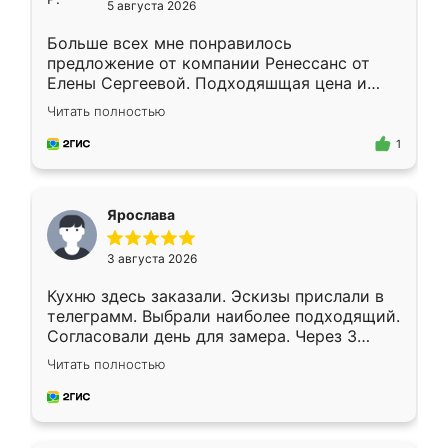
5 августа 2026
Больше всех мне понравилось
предложение от компании Ренессанс от
Елены Сергеевой. Подходяшщая цена и
короткие сроки изготовления. Приехавший
Читать полностью
для замера сотрудник Владислав
предложил по моему эскизу самый
1
подходящий вариант шкафа. Немного его
видоизменил, получилось даже лучше, чем
я хотела.
Ярослава
3 августа 2026
Кухню здесь заказали. Эскизы прислали в
телеграмм. Выбрали наиболее подходящий.
Согласовали день для замера. Через 3
недели кухня была уже готова. Остались
Читать полностью
довольны работой. Спасибо Ренессанс
мебель за качественную работу!