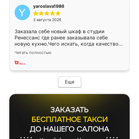
yaroslava1986
3 августа 2026
Заказала себе новый шкаф в студии
Ренессанс где ранее заказывала себе
новую кухню.Чего искать, когда качеством
вполне довольна. Служит кухня уже почти
Читать полностью
два года, нареканий нет.
Еще
ЗАКАЗАТЬ
БЕСПЛАТНОЕ ТАКСИ
ДО НАШЕГО САЛОНА