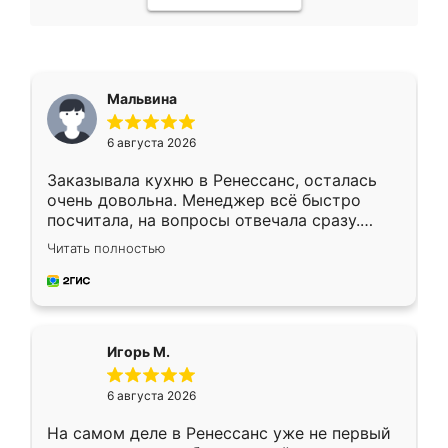
Мальвина
6 августа 2026
Заказывала кухню в Ренессанс, осталась
очень довольна. Менеджер всё быстро
посчитала, на вопросы отвечала сразу.
Замерщик приехал в субботу, подошёл к
Читать полностью
делу со всей ответственностью. Собрали
за день, ребята работали аккуратно, даже
пыли почти не было. Качество отличное,
ящики ходят плавно, ничего не скрипит.
Всё подошло как влитое.
Игорь М.
6 августа 2026
На самом деле в Ренессанс уже не первый